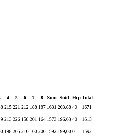
3
4
5
6
7
8
Sum
Snitt
Hcp
Total
88
215
221
212
188
187
1631
203,88
40
1671
19
213
226
158
201
164
1573
196,63
40
1613
00
198
205
210
160
206
1592
199,00
0
1592