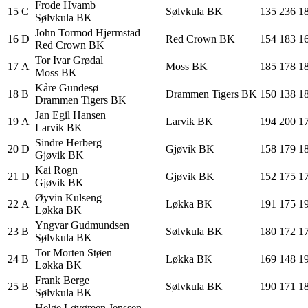
Frode
Hvamb
15
C
Sølvkula BK
135
236
1
Sølvkula BK
John Tormod
Hjermstad
16
D
Red Crown BK
154
183
1
Red Crown BK
Tor Ivar
Grødal
17
A
Moss BK
185
178
1
Moss BK
Kåre
Gundesø
18
B
Drammen Tigers BK
150
138
1
Drammen Tigers BK
Jan Egil
Hansen
19
A
Larvik BK
194
200
1
Larvik BK
Sindre
Herberg
20
D
Gjøvik BK
158
179
1
Gjøvik BK
Kai
Rogn
21
D
Gjøvik BK
152
175
1
Gjøvik BK
Øyvin
Kulseng
22
A
Løkka BK
191
175
1
Løkka BK
Yngvar
Gudmundsen
23
B
Sølvkula BK
180
172
1
Sølvkula BK
Tor Morten
Støen
24
B
Løkka BK
169
148
1
Løkka BK
Frank
Berge
25
B
Sølvkula BK
190
171
1
Sølvkula BK
Helge Løvgreen
Jenssen