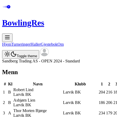
BowlingRes
Hjem
Turneringer
Haller
Gjestebok
Om
Toggle theme
Sandberg Trading AS - OPEN 2024 - Standard
Menn
#
Kl
Navn
Klubb
1
2
Robert
Lind
1
B
Larvik BK
204
216
1
Larvik BK
Asbjørn
Lien
2
B
Larvik BK
186
206
2
Larvik BK
Thor Morten
Bjørge
3
A
Larvik BK
234
179
2
Larvik BK