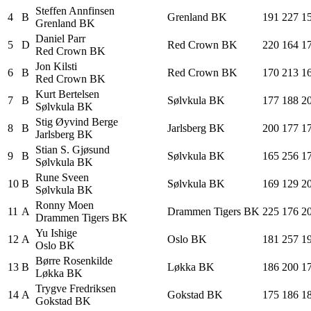
Steffen
Annfinsen
4
B
Grenland BK
191
227
1
Grenland BK
Daniel
Parr
5
D
Red Crown BK
220
164
1
Red Crown BK
Jon
Kilsti
6
B
Red Crown BK
170
213
1
Red Crown BK
Kurt
Bertelsen
7
B
Sølvkula BK
177
188
2
Sølvkula BK
Stig Øyvind
Berge
8
B
Jarlsberg BK
200
177
1
Jarlsberg BK
Stian S.
Gjøsund
9
B
Sølvkula BK
165
256
1
Sølvkula BK
Rune
Sveen
10
B
Sølvkula BK
169
129
2
Sølvkula BK
Ronny
Moen
11
A
Drammen Tigers BK
225
176
2
Drammen Tigers BK
Yu
Ishige
12
A
Oslo BK
181
257
1
Oslo BK
Børre
Rosenkilde
13
B
Løkka BK
186
200
1
Løkka BK
Trygve
Fredriksen
14
A
Gokstad BK
175
186
1
Gokstad BK