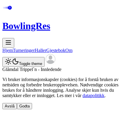
BowlingRes
Hjem
Turneringer
Haller
Gjestebok
Om
Toggle theme
Glåmdal Trippel`n - Innledende
Vi bruker informasjonskapsler (cookies) for å forstå bruken av
nettsiden og forbedre brukeropplevelsen. Nødvendige cookies
brukes for å håndtere innlogging. Analyse skjer kun hvis du
samtykker eller er innlogget. Les mer i vår
datapolitikk
.
Avslå
Godta