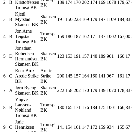
2
B
Kristoffersen
189
174
170
202
174
169
1078
179,67
BK
Tromsø BK
Kjetil
Skansen
3
B
Myrstad
191
150
223
169
179
197
1109
184,83
BK
Skansen BK
Jon Arne
Tromsø
4
B
Teigstad
159
186
187
162
171
137
1002
167,00
BK
Tromsø BK
Jonathan
Robertsen
Skansen
5
D
123
153
191
157
148
189
961
160,17
Hermandsen
BK
Skansen BK
Roar
Brox
Arctic
6
C
Arctic Strike
Strike
200
145
157
164
160
141
967
161,17
BK
BK
Jørn
Ryeng
Skansen
7
A
222
158
202
170
179
139
1070
178,33
Skansen BK
BK
Yngve
Larssen-
Tromsø
8
B
130
165
171
176
184
175
1001
166,83
Nøkland
BK
Tromsø BK
Jarle
Tromsø
9
C
Henriksen
141
154
161
147
172
159
934
155,67
BK