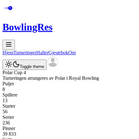
BowlingRes
Hjem
Turneringer
Haller
Gjestebok
Om
Toggle theme
Polar Cup 4
Turneringen arrangeres av
Polar
i
Royal Bowling
Puljer
8
Spillere
13
Starter
56
Serier
236
Pinner
39 833