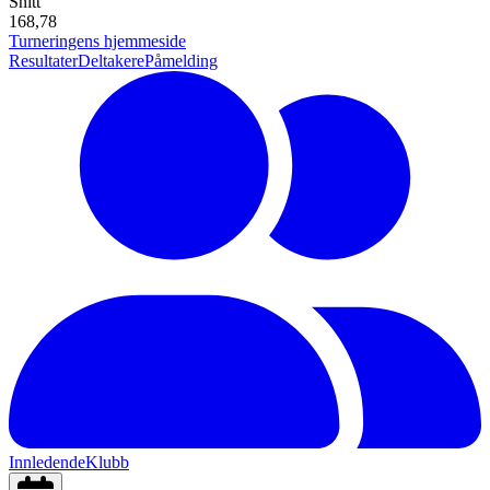
Snitt
168,78
Turneringens hjemmeside
Resultater
Deltakere
Påmelding
Innledende
Klubb