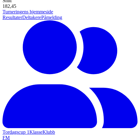
Snitt
182,45
Turneringens hjemmeside
Resultater
Deltakere
Påmelding
Tordagscup 1
Klasse
Klubb
F
M