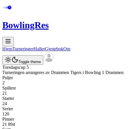
BowlingRes
Hjem
Turneringer
Haller
Gjestebok
Om
Toggle theme
Torsdagscup 5
Turneringen arrangeres av
Drammen Tigers
i
Bowling 1 Drammen
Puljer
2
Spillere
21
Starter
24
Serier
120
Pinner
21 894