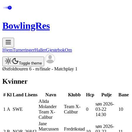
BowlingRes
Hjem
Turneringer
Haller
Gjestebok
Om
Toggle theme
Østfoldtouren 6 - m/finale - Matchplay 1
Kvinner
#
Kl
Land
Lisens
Navn
Klubb
Hcp
Pulje
Bane
Alida
søn 2026-
Molander
Team X-
1
A
SWE
0
03-22
10
Team X-
Calibur
14:30
Calibur
Jane
søn 2026-
Marcussen
Fredrikstad
2
B
NOR
26842
10
03-22
11