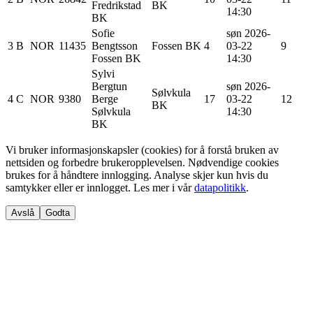
Fredrikstad
BK
14:30
BK
Sofie
søn 2026-
3
B
NOR
11435
Bengtsson
Fossen BK
4
03-22
9
Fossen BK
14:30
Sylvi
Bergtun
søn 2026-
Sølvkula
4
C
NOR
9380
Berge
17
03-22
12
BK
Sølvkula
14:30
BK
Vi bruker informasjonskapsler (cookies) for å forstå bruken av
nettsiden og forbedre brukeropplevelsen. Nødvendige cookies
brukes for å håndtere innlogging. Analyse skjer kun hvis du
samtykker eller er innlogget. Les mer i vår
datapolitikk
.
Avslå
Godta