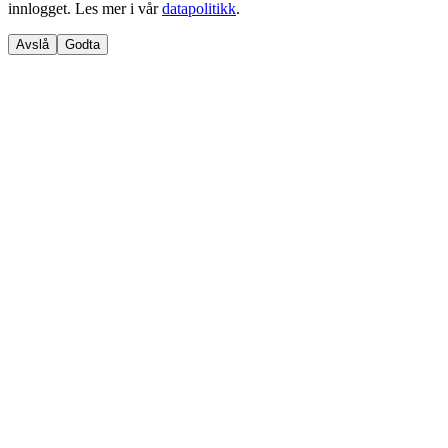
innlogget. Les mer i vår
datapolitikk
.
Avslå
Godta