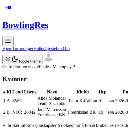
BowlingRes
Hjem
Turneringer
Haller
Gjestebok
Om
Toggle theme
Østfoldtouren 6 - m/finale - Matchplay 2
Kvinner
#
Kl
Land
Lisens
Navn
Klubb
Hcp
Pu
Alida
Molander
1
A
SWE
Team X-Calibur
0
søn 2026-0
Team X-Calibur
Jane
Marcussen
2
B
NOR
26842
Fredrikstad BK
10
søn 2026-0
Fredrikstad BK
Vi bruker informasjonskapsler (cookies) for å forstå bruken av netts