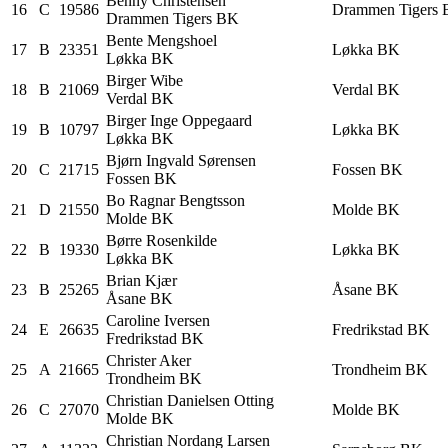
Benny
Christensen
16
C
19586
Drammen Tigers
Drammen Tigers BK
Bente
Mengshoel
17
B
23351
Løkka BK
Løkka BK
Birger
Wibe
18
B
21069
Verdal BK
Verdal BK
Birger Inge
Oppegaard
19
B
10797
Løkka BK
Løkka BK
Bjørn Ingvald
Sørensen
20
C
21715
Fossen BK
Fossen BK
Bo Ragnar
Bengtsson
21
D
21550
Molde BK
Molde BK
Børre
Rosenkilde
22
B
19330
Løkka BK
Løkka BK
Brian
Kjær
23
B
25265
Åsane BK
Åsane BK
Caroline
Iversen
24
E
26635
Fredrikstad BK
Fredrikstad BK
Christer
Aker
25
A
21665
Trondheim BK
Trondheim BK
Christian Danielsen
Otting
26
C
27070
Molde BK
Molde BK
Christian Nordang
Larsen