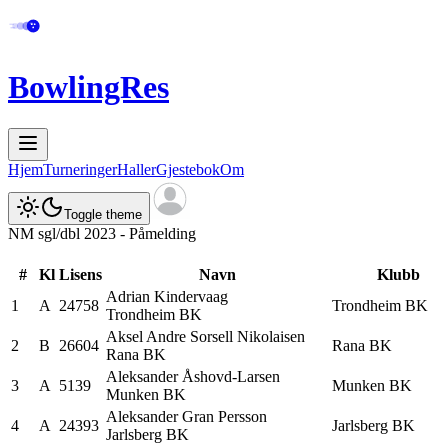
BowlingRes
Hjem
Turneringer
Haller
Gjestebok
Om
Toggle theme
NM sgl/dbl 2023 - Påmelding
#
Kl
Lisens
Navn
Klubb
Adrian
Kindervaag
1
A
24758
Trondheim BK
Trondheim BK
Aksel Andre
Sorsell Nikolaisen
2
B
26604
Rana BK
Rana BK
Aleksander
Åshovd-Larsen
3
A
5139
Munken BK
Munken BK
Aleksander Gran
Persson
4
A
24393
Jarlsberg BK
Jarlsberg BK