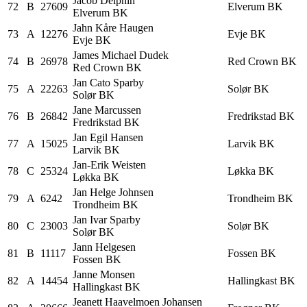
Jacob
Delphin
72
B
27609
Elverum BK
Elverum BK
Jahn Kåre
Haugen
73
A
12276
Evje BK
Evje BK
James Michael
Dudek
74
B
26978
Red Crown BK
Red Crown BK
Jan Cato
Sparby
75
A
22263
Solør BK
Solør BK
Jane
Marcussen
76
B
26842
Fredrikstad BK
Fredrikstad BK
Jan Egil
Hansen
77
A
15025
Larvik BK
Larvik BK
Jan-Erik
Weisten
78
C
25324
Løkka BK
Løkka BK
Jan Helge
Johnsen
79
A
6242
Trondheim BK
Trondheim BK
Jan Ivar
Sparby
80
C
23003
Solør BK
Solør BK
Jann
Helgesen
81
B
11117
Fossen BK
Fossen BK
Janne
Monsen
82
A
14454
Hallingkast BK
Hallingkast BK
Jeanett Haavelmoen
Johansen