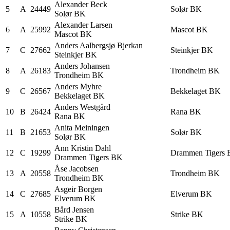
Alexander
Beck
5
A
24449
Solør BK
Solør BK
Alexander
Larsen
6
A
25992
Mascot BK
Mascot BK
Anders
Aalbergsjø Bjerkan
7
C
27662
Steinkjer BK
Steinkjer BK
Anders
Johansen
8
A
26183
Trondheim BK
Trondheim BK
Anders
Myhre
9
C
26567
Bekkelaget BK
Bekkelaget BK
Anders
Westgård
10
B
26424
Rana BK
Rana BK
Anita
Meiningen
11
B
21653
Solør BK
Solør BK
Ann Kristin
Dahl
12
C
19299
Drammen Tigers
Drammen Tigers BK
Åse
Jacobsen
13
A
20558
Trondheim BK
Trondheim BK
Asgeir
Borgen
14
C
27685
Elverum BK
Elverum BK
Bård
Jensen
15
A
10558
Strike BK
Strike BK