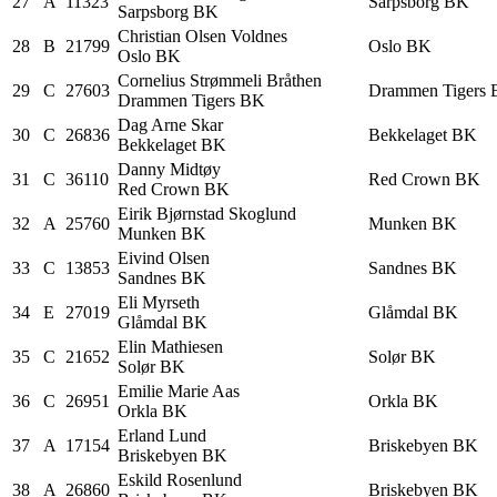
27
A
11323
Sarpsborg BK
Sarpsborg BK
Christian Olsen
Voldnes
28
B
21799
Oslo BK
Oslo BK
Cornelius
Strømmeli Bråthen
29
C
27603
Drammen Tigers
Drammen Tigers BK
Dag Arne
Skar
30
C
26836
Bekkelaget BK
Bekkelaget BK
Danny
Midtøy
31
C
36110
Red Crown BK
Red Crown BK
Eirik Bjørnstad
Skoglund
32
A
25760
Munken BK
Munken BK
Eivind
Olsen
33
C
13853
Sandnes BK
Sandnes BK
Eli
Myrseth
34
E
27019
Glåmdal BK
Glåmdal BK
Elin
Mathiesen
35
C
21652
Solør BK
Solør BK
Emilie Marie
Aas
36
C
26951
Orkla BK
Orkla BK
Erland
Lund
37
A
17154
Briskebyen BK
Briskebyen BK
Eskild
Rosenlund
38
A
26860
Briskebyen BK