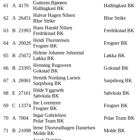
Guttorm
Bjørøen
61
A
4170
Hallingkast BK
Hallingkast BK
Halvar
Hagen Nilsen
62
A
26451
Blue Strike
Blue Strike
Hans Harald
Nilsen
63
B
21993
Fredrikstad BK
Fredrikstad BK
Heidi
Thorstensen
64
A
20026
Frogner BK
Frogner BK
Helene Johanne
Johnsrud
65
B
25672
Løkka BK
Løkka BK
Henning
Rugsveen
66
B
23395
Gokstad BK
Gokstad BK
Henrik
Nordang Larsen
67
A
26961
Sarpsborg BK
Sarpsborg BK
Hilde
Yggeseth
68
E
27161
Sølvkula BK
Sølvkula BK
Ine
Lorentzen
69
C
13374
Frogner BK
Frogner BK
Ingar
Gabrielsen
70
A
7004
Polar Team BK
Polar Team BK
Irene Thorsrudhagen
Danielsen
71
B
21098
Molde BK
Molde BK