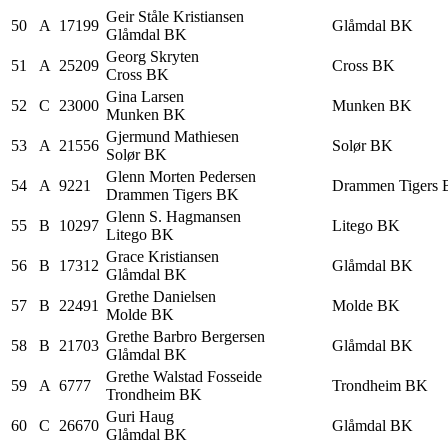
Geir Ståle
Kristiansen
50
A
17199
Glåmdal BK
Glåmdal BK
Georg
Skryten
51
A
25209
Cross BK
Cross BK
Gina
Larsen
52
C
23000
Munken BK
Munken BK
Gjermund
Mathiesen
53
A
21556
Solør BK
Solør BK
Glenn Morten
Pedersen
54
A
9221
Drammen Tigers
Drammen Tigers BK
Glenn S.
Hagmansen
55
B
10297
Litego BK
Litego BK
Grace
Kristiansen
56
B
17312
Glåmdal BK
Glåmdal BK
Grethe
Danielsen
57
B
22491
Molde BK
Molde BK
Grethe Barbro
Bergersen
58
B
21703
Glåmdal BK
Glåmdal BK
Grethe Walstad
Fosseide
59
A
6777
Trondheim BK
Trondheim BK
Guri
Haug
60
C
26670
Glåmdal BK
Glåmdal BK