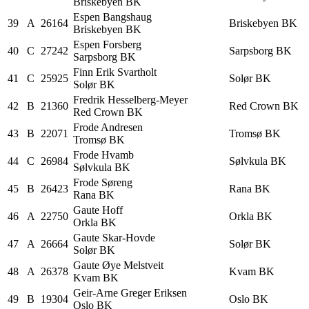
Briskebyen BK
Espen
Bangshaug
39
A
26164
Briskebyen BK
Briskebyen BK
Espen
Forsberg
40
C
27242
Sarpsborg BK
Sarpsborg BK
Finn Erik
Svartholt
41
C
25925
Solør BK
Solør BK
Fredrik
Hesselberg-Meyer
42
B
21360
Red Crown BK
Red Crown BK
Frode
Andresen
43
B
22071
Tromsø BK
Tromsø BK
Frode
Hvamb
44
C
26984
Sølvkula BK
Sølvkula BK
Frode
Søreng
45
B
26423
Rana BK
Rana BK
Gaute
Hoff
46
A
22750
Orkla BK
Orkla BK
Gaute
Skar-Hovde
47
A
26664
Solør BK
Solør BK
Gaute Øye
Melstveit
48
A
26378
Kvam BK
Kvam BK
Geir-Arne Greger
Eriksen
49
B
19304
Oslo BK
Oslo BK