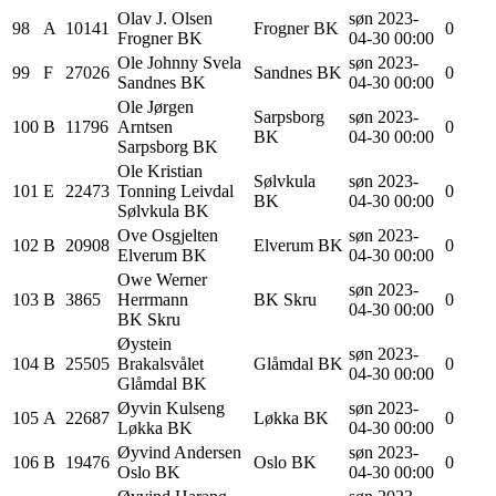
Olav J.
Olsen
søn 2023-
98
A
10141
Frogner BK
0
Frogner BK
04-30 00:00
Ole Johnny
Svela
søn 2023-
99
F
27026
Sandnes BK
0
Sandnes BK
04-30 00:00
Ole Jørgen
Sarpsborg
søn 2023-
100
B
11796
Arntsen
0
BK
04-30 00:00
Sarpsborg BK
Ole Kristian
Sølvkula
søn 2023-
101
E
22473
Tonning
Leivdal
0
BK
04-30 00:00
Sølvkula BK
Ove
Osgjelten
søn 2023-
102
B
20908
Elverum BK
0
Elverum BK
04-30 00:00
Owe Werner
søn 2023-
103
B
3865
Herrmann
BK Skru
0
04-30 00:00
BK Skru
Øystein
søn 2023-
104
B
25505
Brakalsvålet
Glåmdal BK
0
04-30 00:00
Glåmdal BK
Øyvin
Kulseng
søn 2023-
105
A
22687
Løkka BK
0
Løkka BK
04-30 00:00
Øyvind
Andersen
søn 2023-
106
B
19476
Oslo BK
0
Oslo BK
04-30 00:00