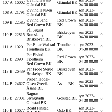
Øyvind
Harang
søn 2023-
107
A
16002
Glåmdal BK
0
Glåmdal BK
04-30 00:00
Øyvind
Haugen
søn 2023-
108
A
21791
Glåmdal BK
0
Glåmdal BK
04-30 00:00
Øyvind
Sand
Red Crown
søn 2023-
109
B
22585
0
Red Crown BK
BK
04-30 00:00
Pål Sigurd
Briskebyen
søn 2023-
110
B
22815
Romskaug
0
BK
04-30 00:00
Briskebyen BK
Per-Einar
Walstad
Trondheim
søn 2023-
111
A
1020
0
Trondheim BK
BK
04-30 00:00
Per Eivind
Red Crown
søn 2023-
112
B
2890
Fjordheim
0
BK
04-30 00:00
Red Crown BK
Per Frode
Sterud
Briskebyen
søn 2023-
113
B
26439
0
Briskebyen BK
BK
04-30 00:00
Preben
Hodel-
søn 2023-
114
B
24627
Olsen Ørevik
Åsane BK
0
04-30 00:00
Åsane BK
Ragnar
søn 2023-
115
B
27031
Slyngstadli
Gokstad BK
0
04-30 00:00
Gokstad BK
Roald
Finstad
søn 2023-
116
B
10677
Oslo BK
0