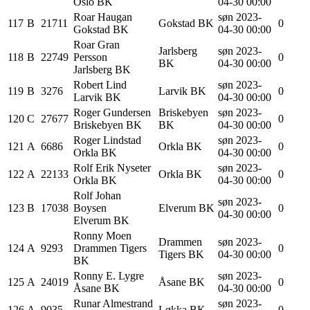
Oslo BK
04-30 00:00
Roar
Haugan
søn 2023-
117
B
21711
Gokstad BK
0
Gokstad BK
04-30 00:00
Roar Gran
Jarlsberg
søn 2023-
118
B
22749
Persson
0
BK
04-30 00:00
Jarlsberg BK
Robert
Lind
søn 2023-
119
B
3276
Larvik BK
0
Larvik BK
04-30 00:00
Roger
Gundersen
Briskebyen
søn 2023-
120
C
27677
0
Briskebyen BK
BK
04-30 00:00
Roger
Lindstad
søn 2023-
121
A
6686
Orkla BK
0
Orkla BK
04-30 00:00
Rolf Erik
Nyseter
søn 2023-
122
A
22133
Orkla BK
0
Orkla BK
04-30 00:00
Rolf Johan
søn 2023-
123
B
17038
Boysen
Elverum BK
0
04-30 00:00
Elverum BK
Ronny
Moen
Drammen
søn 2023-
124
A
9293
Drammen Tigers
0
Tigers BK
04-30 00:00
BK
Ronny E.
Lygre
søn 2023-
125
A
24019
Åsane BK
0
Åsane BK
04-30 00:00
Runar
Almestrand
søn 2023-
126
A
9035
Løkka BK
0