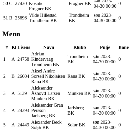
søn 2023-
50
C
27430
Kosutic
Frogner BK
0
04-30 00:00
Frogner BK
Vilde
Hillestad
Trondheim
søn 2023-
51
B
25696
0
Trondheim BK
BK
04-30 00:00
Menn
#
Kl
Lisens
Navn
Klubb
Pulje
Bane
Adrian
Trondheim
søn 2023-
1
A
24758
Kindervaag
0
BK
04-30 00:00
Trondheim BK
Aksel Andre
søn 2023-
2
B
26604
Sorsell Nikolaisen
Rana BK
0
04-30 00:00
Rana BK
Aleksander
søn 2023-
3
A
5139
Åshovd-Larsen
Munken BK
0
04-30 00:00
Munken BK
Aleksander Gran
Jarlsberg
søn 2023-
4
A
24393
Persson
0
BK
04-30 00:00
Jarlsberg BK
Alexander
Beck
søn 2023-
5
A
24449
Solør BK
0
Solør BK
04-30 00:00