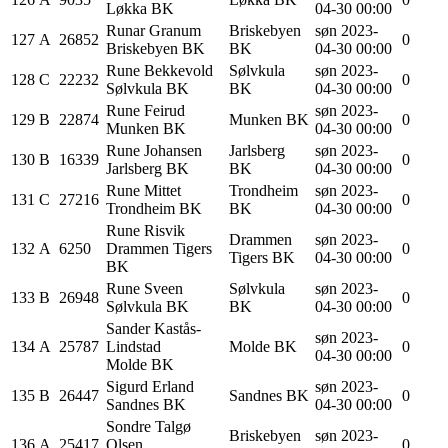
Løkka BK
04-30 00:00
Runar
Granum
Briskebyen
søn 2023-
127
A
26852
0
Briskebyen BK
BK
04-30 00:00
Rune
Bekkevold
Sølvkula
søn 2023-
128
C
22232
0
Sølvkula BK
BK
04-30 00:00
Rune
Feirud
søn 2023-
129
B
22874
Munken BK
0
Munken BK
04-30 00:00
Rune
Johansen
Jarlsberg
søn 2023-
130
B
16339
0
Jarlsberg BK
BK
04-30 00:00
Rune
Mittet
Trondheim
søn 2023-
131
C
27216
0
Trondheim BK
BK
04-30 00:00
Rune
Risvik
Drammen
søn 2023-
132
A
6250
Drammen Tigers
0
Tigers BK
04-30 00:00
BK
Rune
Sveen
Sølvkula
søn 2023-
133
B
26948
0
Sølvkula BK
BK
04-30 00:00
Sander
Kastås-
søn 2023-
134
A
25787
Lindstad
Molde BK
0
04-30 00:00
Molde BK
Sigurd
Erland
søn 2023-
135
B
26447
Sandnes BK
0
Sandnes BK
04-30 00:00
Sondre Talgø
Briskebyen
søn 2023-
136
A
25417
Olsen
0