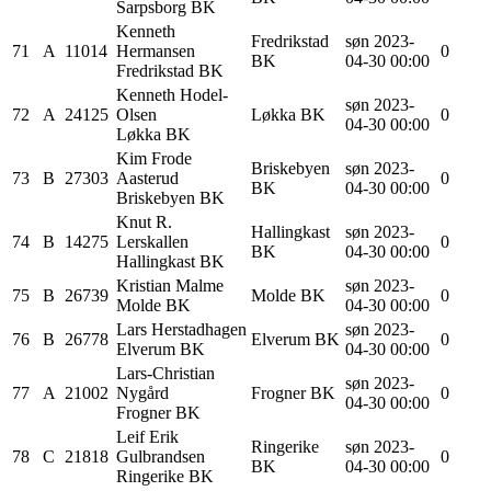
Sarpsborg BK
Kenneth
Fredrikstad
søn 2023-
71
A
11014
Hermansen
0
BK
04-30 00:00
Fredrikstad BK
Kenneth
Hodel-
søn 2023-
72
A
24125
Olsen
Løkka BK
0
04-30 00:00
Løkka BK
Kim Frode
Briskebyen
søn 2023-
73
B
27303
Aasterud
0
BK
04-30 00:00
Briskebyen BK
Knut R.
Hallingkast
søn 2023-
74
B
14275
Lerskallen
0
BK
04-30 00:00
Hallingkast BK
Kristian
Malme
søn 2023-
75
B
26739
Molde BK
0
Molde BK
04-30 00:00
Lars
Herstadhagen
søn 2023-
76
B
26778
Elverum BK
0
Elverum BK
04-30 00:00
Lars-Christian
søn 2023-
77
A
21002
Nygård
Frogner BK
0
04-30 00:00
Frogner BK
Leif Erik
Ringerike
søn 2023-
78
C
21818
Gulbrandsen
0
BK
04-30 00:00
Ringerike BK