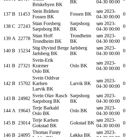
BK
04-30 00:00
Briskebyen BK
Stein
Bråthen
søn 2023-
137
B
11453
Fossen BK
0
Fossen BK
04-30 00:00
Stian
Forsberg
Sarpsborg
søn 2023-
138
C
27243
0
Sarpsborg BK
BK
04-30 00:00
Stian
Hoff
Trondheim
søn 2023-
139
A
22778
0
Trondheim BK
BK
04-30 00:00
Stig Øyvind
Berge
Jarlsberg
søn 2023-
140
B
15234
0
Jarlsberg BK
BK
04-30 00:00
Svein-Erik
søn 2023-
141
B
27321
Kræmer
Oslo BK
0
04-30 00:00
Oslo BK
Svein Oddvar
søn 2023-
142
B
15702
Karlsen
Larvik BK
0
04-30 00:00
Larvik BK
Svein Olav
Rasch
Sarpsborg
søn 2023-
143
B
24982
0
Sarpsborg BK
BK
04-30 00:00
Terje
Barkald
søn 2023-
144
A
19643
Oslo BK
0
Oslo BK
04-30 00:00
Terje
Karlsen
søn 2023-
145
B
23014
Gokstad BK
0
Gokstad BK
04-30 00:00
Thomas
Furøy
søn 2023-
146
B
24095
Løkka BK
0