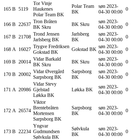
Tor Vinje
Polar Team
søn 2023-
165
B
5119
Haukenes
0
BK
04-30 00:00
Polar Team BK
Tron
Bråten
søn 2023-
166
B
22637
BK Skru
0
BK Skru
04-30 00:00
Trond
Jensen
Jarlsberg
søn 2023-
167
B
21708
0
Jarlsberg BK
BK
04-30 00:00
Trygve
Fredriksen
søn 2023-
168
A
16027
Gokstad BK
0
Gokstad BK
04-30 00:00
Vidar
Barkald
søn 2023-
169
B
20014
BK Skru
0
BK Skru
04-30 00:00
Vidar
Øvergård
Sarpsborg
søn 2023-
170
B
20002
0
Sarpsborg BK
BK
04-30 00:00
Vidar Stevy
søn 2023-
171
A
20986
Gjelstad
Løkka BK
0
04-30 00:00
Løkka BK
Viktor
Brentebråten
Sarpsborg
søn 2023-
172
A
26574
0
Mortensen
BK
04-30 00:00
Sarpsborg BK
Yngvar
Sølvkula
søn 2023-
173
B
22234
Gudmundsen
0
BK
04-30 00:00
Sølvkula BK