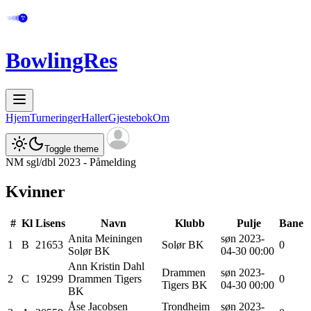
BowlingRes
Hjem
Turneringer
Haller
Gjestebok
Om
Toggle theme
NM sgl/dbl 2023 - Påmelding
Kvinner
#
Kl
Lisens
Navn
Klubb
Pulje
Bane
Anita
Meiningen
søn 2023-
1
B
21653
Solør BK
0
Solør BK
04-30 00:00
Ann Kristin
Dahl
Drammen
søn 2023-
2
C
19299
Drammen Tigers
0
Tigers BK
04-30 00:00
BK
Åse
Jacobsen
Trondheim
søn 2023-