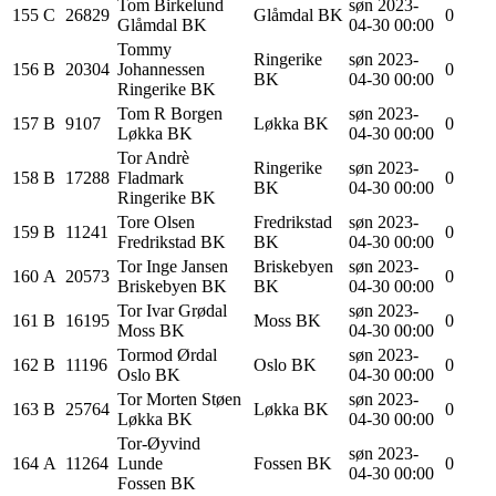
Tom
Birkelund
søn 2023-
155
C
26829
Glåmdal BK
0
Glåmdal BK
04-30 00:00
Tommy
Ringerike
søn 2023-
156
B
20304
Johannessen
0
BK
04-30 00:00
Ringerike BK
Tom R
Borgen
søn 2023-
157
B
9107
Løkka BK
0
Løkka BK
04-30 00:00
Tor Andrè
Ringerike
søn 2023-
158
B
17288
Fladmark
0
BK
04-30 00:00
Ringerike BK
Tore
Olsen
Fredrikstad
søn 2023-
159
B
11241
0
Fredrikstad BK
BK
04-30 00:00
Tor Inge
Jansen
Briskebyen
søn 2023-
160
A
20573
0
Briskebyen BK
BK
04-30 00:00
Tor Ivar
Grødal
søn 2023-
161
B
16195
Moss BK
0
Moss BK
04-30 00:00
Tormod
Ørdal
søn 2023-
162
B
11196
Oslo BK
0
Oslo BK
04-30 00:00
Tor Morten
Støen
søn 2023-
163
B
25764
Løkka BK
0
Løkka BK
04-30 00:00
Tor-Øyvind
søn 2023-
164
A
11264
Lunde
Fossen BK
0
04-30 00:00
Fossen BK