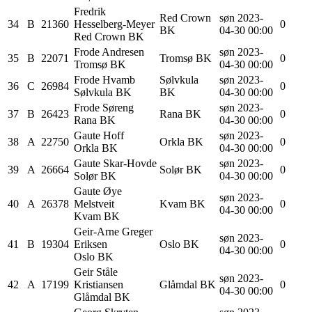
Fredrik
Red Crown
søn 2023-
34
B
21360
Hesselberg-Meyer
0
BK
04-30 00:00
Red Crown BK
Frode
Andresen
søn 2023-
35
B
22071
Tromsø BK
0
Tromsø BK
04-30 00:00
Frode
Hvamb
Sølvkula
søn 2023-
36
C
26984
0
Sølvkula BK
BK
04-30 00:00
Frode
Søreng
søn 2023-
37
B
26423
Rana BK
0
Rana BK
04-30 00:00
Gaute
Hoff
søn 2023-
38
A
22750
Orkla BK
0
Orkla BK
04-30 00:00
Gaute
Skar-Hovde
søn 2023-
39
A
26664
Solør BK
0
Solør BK
04-30 00:00
Gaute Øye
søn 2023-
40
A
26378
Melstveit
Kvam BK
0
04-30 00:00
Kvam BK
Geir-Arne Greger
søn 2023-
41
B
19304
Eriksen
Oslo BK
0
04-30 00:00
Oslo BK
Geir Ståle
søn 2023-
42
A
17199
Kristiansen
Glåmdal BK
0
04-30 00:00
Glåmdal BK