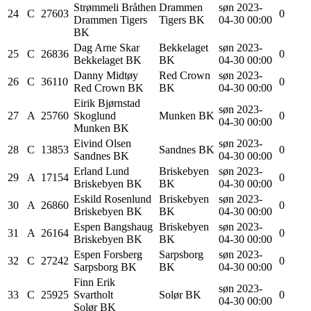
Strømmeli Bråthen
Drammen
søn 2023-
24
C
27603
0
Drammen Tigers
Tigers BK
04-30 00:00
BK
Dag Arne
Skar
Bekkelaget
søn 2023-
25
C
26836
0
Bekkelaget BK
BK
04-30 00:00
Danny
Midtøy
Red Crown
søn 2023-
26
C
36110
0
Red Crown BK
BK
04-30 00:00
Eirik Bjørnstad
søn 2023-
27
A
25760
Skoglund
Munken BK
0
04-30 00:00
Munken BK
Eivind
Olsen
søn 2023-
28
C
13853
Sandnes BK
0
Sandnes BK
04-30 00:00
Erland
Lund
Briskebyen
søn 2023-
29
A
17154
0
Briskebyen BK
BK
04-30 00:00
Eskild
Rosenlund
Briskebyen
søn 2023-
30
A
26860
0
Briskebyen BK
BK
04-30 00:00
Espen
Bangshaug
Briskebyen
søn 2023-
31
A
26164
0
Briskebyen BK
BK
04-30 00:00
Espen
Forsberg
Sarpsborg
søn 2023-
32
C
27242
0
Sarpsborg BK
BK
04-30 00:00
Finn Erik
søn 2023-
33
C
25925
Svartholt
Solør BK
0
04-30 00:00
Solør BK