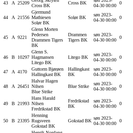
Georg
Skryten
søn 2023-
43
A
25209
Cross BK
0
Cross BK
04-30 00:00
Gjermund
søn 2023-
44
A
21556
Mathiesen
Solør BK
0
04-30 00:00
Solør BK
Glenn Morten
Pedersen
Drammen
søn 2023-
45
A
9221
0
Drammen Tigers
Tigers BK
04-30 00:00
BK
Glenn S.
søn 2023-
46
B
10297
Hagmansen
Litego BK
0
04-30 00:00
Litego BK
Guttorm
Bjørøen
Hallingkast
søn 2023-
47
A
4170
0
Hallingkast BK
BK
04-30 00:00
Halvar
Hagen
søn 2023-
48
A
26451
Nilsen
Blue Strike
0
04-30 00:00
Blue Strike
Hans Harald
Fredrikstad
søn 2023-
49
B
21993
Nilsen
0
BK
04-30 00:00
Fredrikstad BK
Henning
søn 2023-
50
B
23395
Rugsveen
Gokstad BK
0
04-30 00:00
Gokstad BK
Henrik
Nordang