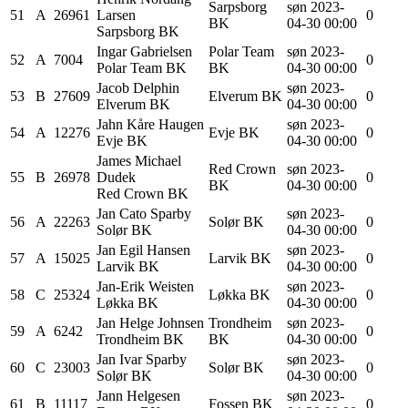
Sarpsborg
søn 2023-
51
A
26961
Larsen
0
BK
04-30 00:00
Sarpsborg BK
Ingar
Gabrielsen
Polar Team
søn 2023-
52
A
7004
0
Polar Team BK
BK
04-30 00:00
Jacob
Delphin
søn 2023-
53
B
27609
Elverum BK
0
Elverum BK
04-30 00:00
Jahn Kåre
Haugen
søn 2023-
54
A
12276
Evje BK
0
Evje BK
04-30 00:00
James Michael
Red Crown
søn 2023-
55
B
26978
Dudek
0
BK
04-30 00:00
Red Crown BK
Jan Cato
Sparby
søn 2023-
56
A
22263
Solør BK
0
Solør BK
04-30 00:00
Jan Egil
Hansen
søn 2023-
57
A
15025
Larvik BK
0
Larvik BK
04-30 00:00
Jan-Erik
Weisten
søn 2023-
58
C
25324
Løkka BK
0
Løkka BK
04-30 00:00
Jan Helge
Johnsen
Trondheim
søn 2023-
59
A
6242
0
Trondheim BK
BK
04-30 00:00
Jan Ivar
Sparby
søn 2023-
60
C
23003
Solør BK
0
Solør BK
04-30 00:00
Jann
Helgesen
søn 2023-
61
B
11117
Fossen BK
0