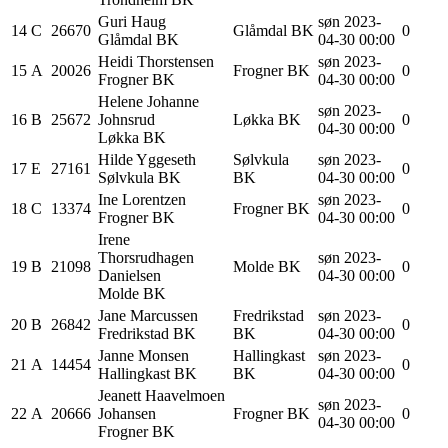
Guri
Haug
søn 2023-
14
C
26670
Glåmdal BK
0
Glåmdal BK
04-30 00:00
Heidi
Thorstensen
søn 2023-
15
A
20026
Frogner BK
0
Frogner BK
04-30 00:00
Helene Johanne
søn 2023-
16
B
25672
Johnsrud
Løkka BK
0
04-30 00:00
Løkka BK
Hilde
Yggeseth
Sølvkula
søn 2023-
17
E
27161
0
Sølvkula BK
BK
04-30 00:00
Ine
Lorentzen
søn 2023-
18
C
13374
Frogner BK
0
Frogner BK
04-30 00:00
Irene
Thorsrudhagen
søn 2023-
19
B
21098
Molde BK
0
Danielsen
04-30 00:00
Molde BK
Jane
Marcussen
Fredrikstad
søn 2023-
20
B
26842
0
Fredrikstad BK
BK
04-30 00:00
Janne
Monsen
Hallingkast
søn 2023-
21
A
14454
0
Hallingkast BK
BK
04-30 00:00
Jeanett Haavelmoen
søn 2023-
22
A
20666
Johansen
Frogner BK
0
04-30 00:00
Frogner BK