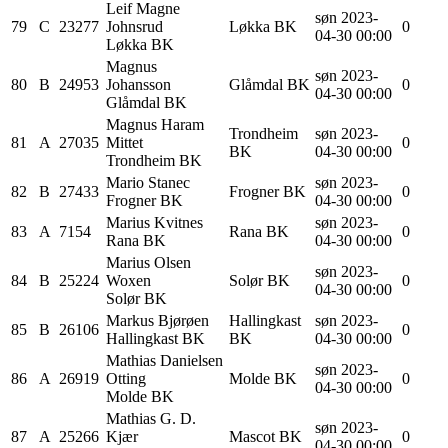
Leif Magne
søn 2023-
79
C
23277
Johnsrud
Løkka BK
0
04-30 00:00
Løkka BK
Magnus
søn 2023-
80
B
24953
Johansson
Glåmdal BK
0
04-30 00:00
Glåmdal BK
Magnus Haram
Trondheim
søn 2023-
81
A
27035
Mittet
0
BK
04-30 00:00
Trondheim BK
Mario
Stanec
søn 2023-
82
B
27433
Frogner BK
0
Frogner BK
04-30 00:00
Marius
Kvitnes
søn 2023-
83
A
7154
Rana BK
0
Rana BK
04-30 00:00
Marius Olsen
søn 2023-
84
B
25224
Woxen
Solør BK
0
04-30 00:00
Solør BK
Markus
Bjørøen
Hallingkast
søn 2023-
85
B
26106
0
Hallingkast BK
BK
04-30 00:00
Mathias
Danielsen
søn 2023-
86
A
26919
Otting
Molde BK
0
04-30 00:00
Molde BK
Mathias G. D.
søn 2023-
87
A
25266
Kjær
Mascot BK
0
04-30 00:00