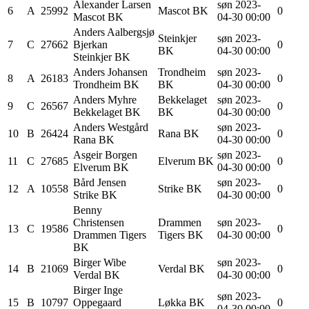
Alexander
Larsen
søn 2023-
6
A
25992
Mascot BK
0
Mascot BK
04-30 00:00
Anders
Aalbergsjø
Steinkjer
søn 2023-
7
C
27662
Bjerkan
0
BK
04-30 00:00
Steinkjer BK
Anders
Johansen
Trondheim
søn 2023-
8
A
26183
0
Trondheim BK
BK
04-30 00:00
Anders
Myhre
Bekkelaget
søn 2023-
9
C
26567
0
Bekkelaget BK
BK
04-30 00:00
Anders
Westgård
søn 2023-
10
B
26424
Rana BK
0
Rana BK
04-30 00:00
Asgeir
Borgen
søn 2023-
11
C
27685
Elverum BK
0
Elverum BK
04-30 00:00
Bård
Jensen
søn 2023-
12
A
10558
Strike BK
0
Strike BK
04-30 00:00
Benny
Christensen
Drammen
søn 2023-
13
C
19586
0
Drammen Tigers
Tigers BK
04-30 00:00
BK
Birger
Wibe
søn 2023-
14
B
21069
Verdal BK
0
Verdal BK
04-30 00:00
Birger Inge
søn 2023-
15
B
10797
Oppegaard
Løkka BK
0
04-30 00:00