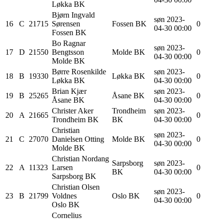
Løkka BK
Bjørn Ingvald
søn 2023-
16
C
21715
Sørensen
Fossen BK
0
04-30 00:00
Fossen BK
Bo Ragnar
søn 2023-
17
D
21550
Bengtsson
Molde BK
0
04-30 00:00
Molde BK
Børre
Rosenkilde
søn 2023-
18
B
19330
Løkka BK
0
Løkka BK
04-30 00:00
Brian
Kjær
søn 2023-
19
B
25265
Åsane BK
0
Åsane BK
04-30 00:00
Christer
Aker
Trondheim
søn 2023-
20
A
21665
0
Trondheim BK
BK
04-30 00:00
Christian
søn 2023-
21
C
27070
Danielsen
Otting
Molde BK
0
04-30 00:00
Molde BK
Christian Nordang
Sarpsborg
søn 2023-
22
A
11323
Larsen
0
BK
04-30 00:00
Sarpsborg BK
Christian Olsen
søn 2023-
23
B
21799
Voldnes
Oslo BK
0
04-30 00:00
Oslo BK
Cornelius