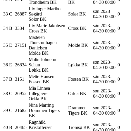
Trondheim BK
BK
04-30 00:00
Liv Inger Maribo
søn 2023-
33
C
26887
Søgård
Solør BK
0
04-30 00:00
Solør BK
Liv Marie
Jakobsen
søn 2023-
34
B
3334
Cross BK
0
Cross BK
04-30 00:00
Madelen
Thorsrudhagen
søn 2023-
35
D
27151
Molde BK
0
Danielsen
04-30 00:00
Molde BK
Malin Johnerud
søn 2023-
36
E
26834
Schau
Løkka BK
0
04-30 00:00
Løkka BK
Mette
Hansen
søn 2023-
37
B
3151
Fossen BK
0
Fossen BK
04-30 00:00
Mia Linnea
søn 2023-
38
C
26952
Lillegjære
Orkla BK
0
04-30 00:00
Orkla BK
Nina
Marring
Drammen
søn 2023-
39
C
21682
Drammen Tigers
0
Tigers BK
04-30 00:00
BK
Ragnhild
søn 2023-
40
B
20465
Kristoffersen
Tromsø BK
0
04-30 00:00