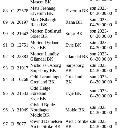
Mascot BK
Mats
Frøhaug
søn 2023-
88
C
27578
Elverum BK
0
Elverum BK
04-30 00:00
Max
Østbergh
søn 2023-
89
A
26197
Rana BK
0
Rana BK
04-30 00:00
Morten
Botilsrud
søn 2023-
90
B
21642
Solør BK
0
Solør BK
04-30 00:00
Morten
Dyrland
søn 2023-
91
B
12751
Evje BK
0
Evje BK
04-30 00:00
Morten
Lundby
søn 2023-
92
B
22883
Glåmdal BK
0
Glåmdal BK
04-30 00:00
Nicholas
Osborg
Sarpsborg
søn 2023-
93
B
21017
0
Sarpsborg BK
BK
04-30 00:00
Odd
Larønningen
Grenland
søn 2023-
94
B
16268
0
Grenland BK
BK
04-30 00:00
Odd Helge
søn 2023-
95
A
21533
Føreland
Evje BK
0
04-30 00:00
Evje BK
Øivind
Bøhle
søn 2023-
96
A
21049
Nordhagen
Molde BK
0
04-30 00:00
Molde BK
Øivind
Danielsen
Arctic Strike
søn 2023-
97
B
5077
0
Arctic Strike BK
BK
04-30 00:00