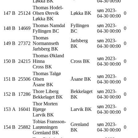
Løkka BK
04-30 00:00
Thomas
Hodel-
søn 2023-
147
B
25124
Olsen Ørevik
Løkka BK
0
04-30 00:00
Løkka BK
Thomas
Namdal
Fyllingen
søn 2023-
148
B
14669
0
Fyllingen BC
BC
04-30 00:00
Thomas
Jarlsberg
søn 2023-
149
B
27372
Normannseth
0
BK
04-30 00:00
Jarlsberg BK
Thomas Økland
søn 2023-
150
B
24215
Hinna
Cross BK
0
04-30 00:00
Cross BK
Thomas Talgø
søn 2023-
151
B
25506
Olsen
Åsane BK
0
04-30 00:00
Åsane BK
Thore
Liberg
Bekkelaget
søn 2023-
152
B
17286
0
Bekkelaget BK
BK
04-30 00:00
Thor Morten
søn 2023-
153
A
16041
Bjørge
Larvik BK
0
04-30 00:00
Larvik BK
Tobias
Fransson-
Grenland
søn 2023-
154
B
25882
Larønningen
0
BK
04-30 00:00
Grenland BK