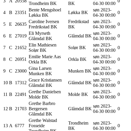
3
A
20558
0
Trondheim BK
BK
04-30 00:00
Bente
Mengshoel
søn 2023-
4
B
23351
Løkka BK
0
Løkka BK
04-30 00:00
Caroline
Iversen
Fredrikstad
søn 2023-
5
E
26635
0
Fredrikstad BK
BK
04-30 00:00
Eli
Myrseth
søn 2023-
6
E
27019
Glåmdal BK
0
Glåmdal BK
04-30 00:00
Elin
Mathiesen
søn 2023-
7
C
21652
Solør BK
0
Solør BK
04-30 00:00
Emilie Marie
Aas
søn 2023-
8
C
26951
Orkla BK
0
Orkla BK
04-30 00:00
Gina
Larsen
søn 2023-
9
C
23000
Munken BK
0
Munken BK
04-30 00:00
Grace
Kristiansen
søn 2023-
10
B
17312
Glåmdal BK
0
Glåmdal BK
04-30 00:00
Grethe
Danielsen
søn 2023-
11
B
22491
Molde BK
0
Molde BK
04-30 00:00
Grethe Barbro
søn 2023-
12
B
21703
Bergersen
Glåmdal BK
0
04-30 00:00
Glåmdal BK
Grethe Walstad
Trondheim
søn 2023-
13
A
6777
Fosseide
0
BK
04-30 00:00
Trondheim BK