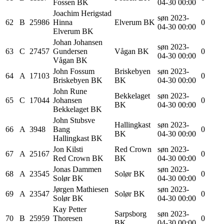
Fossen BK
04-30 00:00
Joachim Herigstad
søn 2023-
62
B
25986
Hinna
Elverum BK
0
04-30 00:00
Elverum BK
Johan
Johansen
søn 2023-
63
C
27457
Gundersen
Vågan BK
0
04-30 00:00
Vågan BK
John
Fossum
Briskebyen
søn 2023-
64
A
17103
0
Briskebyen BK
BK
04-30 00:00
John Rune
Bekkelaget
søn 2023-
65
C
17044
Johansen
0
BK
04-30 00:00
Bekkelaget BK
John Stubsve
Hallingkast
søn 2023-
66
A
3948
Bang
0
BK
04-30 00:00
Hallingkast BK
Jon
Kilsti
Red Crown
søn 2023-
67
A
25167
0
Red Crown BK
BK
04-30 00:00
Jonas
Dammen
søn 2023-
68
A
23545
Solør BK
0
Solør BK
04-30 00:00
Jørgen
Mathiesen
søn 2023-
69
A
23547
Solør BK
0
Solør BK
04-30 00:00
Kay Petter
Sarpsborg
søn 2023-
70
B
25959
Thoresen
0
BK
04-30 00:00