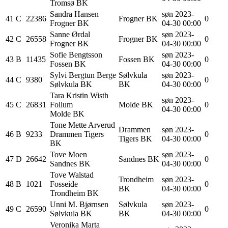
Tromsø BK
Sandra
Hansen
søn 2023-
41
C
22386
Frogner BK
0
Frogner BK
04-30 00:00
Sanne
Ørdal
søn 2023-
42
C
26558
Frogner BK
0
Frogner BK
04-30 00:00
Sofie
Bengtsson
søn 2023-
43
B
11435
Fossen BK
0
Fossen BK
04-30 00:00
Sylvi Bergtun
Berge
Sølvkula
søn 2023-
44
C
9380
0
Sølvkula BK
BK
04-30 00:00
Tara Kristin
Wisth
søn 2023-
45
C
26831
Follum
Molde BK
0
04-30 00:00
Molde BK
Tone Mette
Arverud
Drammen
søn 2023-
46
B
9233
Drammen Tigers
0
Tigers BK
04-30 00:00
BK
Tove
Moen
søn 2023-
47
D
26642
Sandnes BK
0
Sandnes BK
04-30 00:00
Tove Walstad
Trondheim
søn 2023-
48
B
1021
Fosseide
0
BK
04-30 00:00
Trondheim BK
Unni M.
Bjørnsen
Sølvkula
søn 2023-
49
C
26590
0
Sølvkula BK
BK
04-30 00:00
Veronika Marta