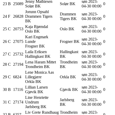
Jenny
Mathiesen
søn 2023-
23
B
25089
Solør BK
0
Solør BK
04-30 00:00
Jorunn
Opsahl
Drammen
søn 2023-
24
F
26828
Drammen Tigers
0
Tigers BK
04-30 00:00
BK
Kaja
Bjørndal
søn 2023-
25
C
20753
Oslo BK
0
Oslo BK
04-30 00:00
Kari
Engmark
søn 2023-
26
C
27075
Lunde
Frogner BK
0
04-30 00:00
Frogner BK
Laila
Eriksen
Hallingkast
søn 2023-
27
C
25732
0
Hallingkast BK
BK
04-30 00:00
Lena Haram
Mittet
Trondheim
søn 2023-
28
C
27194
0
Trondheim BK
BK
04-30 00:00
Lene Monica
Aas
søn 2023-
29
C
6824
Lillegjære
Orkla BK
0
04-30 00:00
Orkla BK
Lillian
Larsen
søn 2023-
30
B
17116
Gjøvik BK
0
Gjøvik BK
04-30 00:00
Line Henriette
Jarlsberg
søn 2023-
31
C
27174
Undrum
0
BK
04-30 00:00
Jarlsberg BK
Liv Grete
Rundhaug
Trondheim
søn 2023-
32
B
6257
0