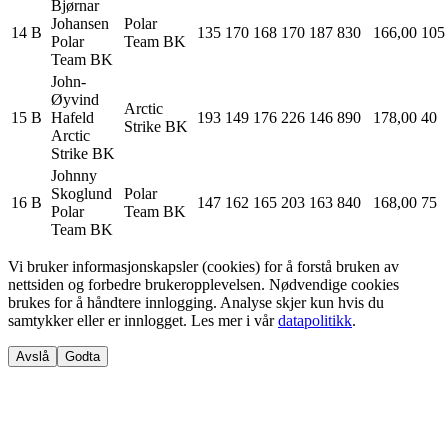
Bjørnar
Johansen
Polar
14
B
135
170
168
170
187
830
166,00
105
Polar
Team BK
Team BK
John-
Øyvind
Arctic
15
B
Hafeld
193
149
176
226
146
890
178,00
40
Strike BK
Arctic
Strike BK
Johnny
Skoglund
Polar
16
B
147
162
165
203
163
840
168,00
75
Polar
Team BK
Team BK
Vi bruker informasjonskapsler (cookies) for å forstå bruken av
nettsiden og forbedre brukeropplevelsen. Nødvendige cookies
brukes for å håndtere innlogging. Analyse skjer kun hvis du
samtykker eller er innlogget. Les mer i vår
datapolitikk
.
Avslå
Godta