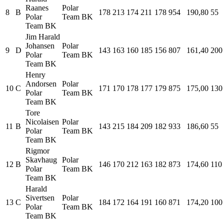
Raanes
Polar
8
B
178
213
174
211
178
954
190,80
55
Polar
Team BK
Team BK
Jim Harald
Johansen
Polar
9
D
143
163
160
185
156
807
161,40
200
Polar
Team BK
Team BK
Henry
Andorsen
Polar
10
C
171
170
178
177
179
875
175,00
130
Polar
Team BK
Team BK
Tore
Nicolaisen
Polar
11
B
143
215
184
209
182
933
186,60
55
Polar
Team BK
Team BK
Rigmor
Skavhaug
Polar
12
B
146
170
212
163
182
873
174,60
110
Polar
Team BK
Team BK
Harald
Sivertsen
Polar
13
C
184
172
164
191
160
871
174,20
100
Polar
Team BK
Team BK