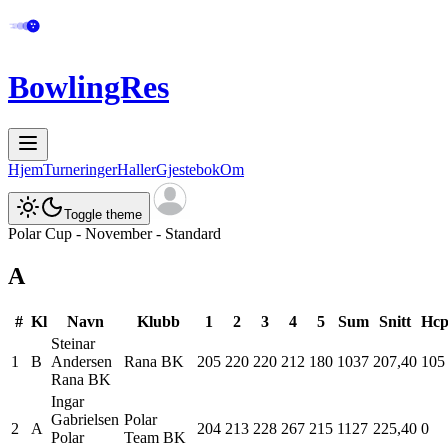
BowlingRes
Hjem
Turneringer
Haller
Gjestebok
Om
Toggle theme
Polar Cup - November - Standard
A
#
Kl
Navn
Klubb
1
2
3
4
5
Sum
Snitt
Hc
Steinar
1
B
Andersen
Rana BK
205
220
220
212
180
1037
207,40
105
Rana BK
Ingar
Gabrielsen
Polar
2
A
204
213
228
267
215
1127
225,40
0
Polar
Team BK