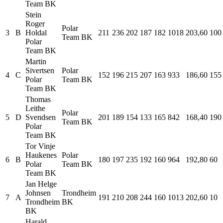
Team BK
Stein
Roger
Polar
3
B
Holdal
211
236
202
187
182
1018
203,60
100
Team BK
Polar
Team BK
Martin
Sivertsen
Polar
4
C
152
196
215
207
163
933
186,60
155
Polar
Team BK
Team BK
Thomas
Leithe
Polar
5
D
Svendsen
201
189
154
133
165
842
168,40
190
Team BK
Polar
Team BK
Tor Vinje
Haukenes
Polar
6
B
180
197
235
192
160
964
192,80
60
Polar
Team BK
Team BK
Jan Helge
Johnsen
Trondheim
7
A
191
210
208
244
160
1013
202,60
10
Trondheim
BK
BK
Harald