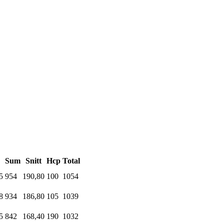
Sum
Snitt
Hcp
Total
5
954
190,80
100
1054
8
934
186,80
105
1039
5
842
168,40
190
1032