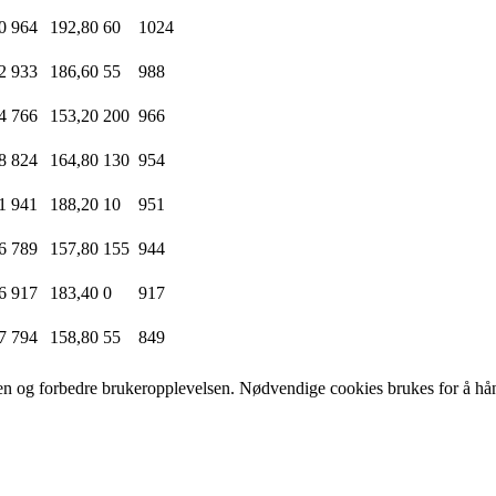
0
964
192,80
60
1024
2
933
186,60
55
988
4
766
153,20
200
966
8
824
164,80
130
954
1
941
188,20
10
951
6
789
157,80
155
944
6
917
183,40
0
917
7
794
158,80
55
849
iden og forbedre brukeropplevelsen. Nødvendige cookies brukes for å hån