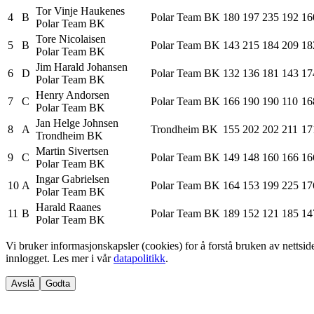
Tor Vinje
Haukenes
4
B
Polar Team BK
180
197
235
192
16
Polar Team BK
Tore
Nicolaisen
5
B
Polar Team BK
143
215
184
209
18
Polar Team BK
Jim Harald
Johansen
6
D
Polar Team BK
132
136
181
143
17
Polar Team BK
Henry
Andorsen
7
C
Polar Team BK
166
190
190
110
16
Polar Team BK
Jan Helge
Johnsen
8
A
Trondheim BK
155
202
202
211
17
Trondheim BK
Martin
Sivertsen
9
C
Polar Team BK
149
148
160
166
16
Polar Team BK
Ingar
Gabrielsen
10
A
Polar Team BK
164
153
199
225
17
Polar Team BK
Harald
Raanes
11
B
Polar Team BK
189
152
121
185
14
Polar Team BK
Vi bruker informasjonskapsler (cookies) for å forstå bruken av netts
innlogget. Les mer i vår
datapolitikk
.
Avslå
Godta