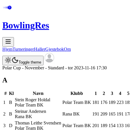
BowlingRes
Hjem
Turneringer
Haller
Gjestebok
Om
Toggle theme
Polar Cup - November - Standard - tor 2023-11-16 17:30
A
#
Kl
Navn
Klubb
1
2
3
4
5
Stein Roger
Holdal
1
B
Polar Team BK
181
176
189
223
18
Polar Team BK
Steinar
Andersen
2
B
Rana BK
191
209
165
191
17
Rana BK
Thomas Leithe
Svendsen
3
D
Polar Team BK
201
189
154
133
16
Polar Team BK