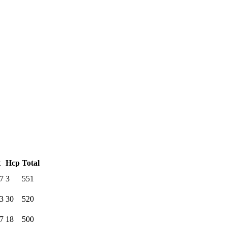
t
Hcp
Total
7
3
551
3
30
520
7
18
500