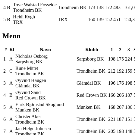
Tove Walstad
Fosseide
4
B
Trondheim BK
173
138
172
483
161,0
Trondheim BK
Heidi
Rygh
5
B
TRX
160
139
152
451
150,3
TRX
Menn
#
Kl
Navn
Klubb
1
2
3
Nicholas
Osborg
1
A
Sarpsborg BK
198
175
224
Sarpsborg BK
Rune
Mittet
2
C
Trondheim BK
212
192
159
Trondheim BK
Øyvind
Haugen
3
A
Glåmdal BK
196
176
198
Glåmdal BK
Øyvind
Sand
4
B
Red Crown BK
166
206
187
Red Crown BK
Eirik Bjørnstad
Skoglund
5
A
Munken BK
168
207
186
Munken BK
Christer
Aker
6
A
Trondheim BK
221
187
151
Trondheim BK
Jan Helge
Johnsen
7
A
Trondheim BK
205
198
148
Trondheim BK