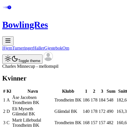
BowlingRes
Hjem
Turneringer
Haller
Gjestebok
Om
Toggle theme
Charles Minnecup - mellomspil
Kvinner
#
Kl
Navn
Klubb
1
2
3
Sum
Snit
Åse
Jacobsen
1
A
Trondheim BK
186
178
184
548
182,6
Trondheim BK
Eli
Myrseth
2
D
Glåmdal BK
140
178
172
490
163,3
Glåmdal BK
Marit
Lillebudal
3
C
Trondheim BK
168
157
157
482
160,6
Trondheim BK