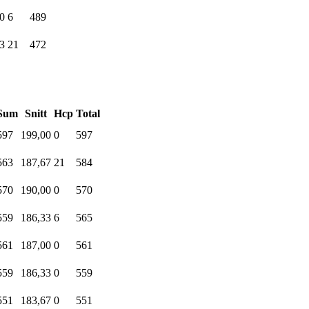
0
6
489
3
21
472
Sum
Snitt
Hcp
Total
597
199,00
0
597
563
187,67
21
584
570
190,00
0
570
559
186,33
6
565
561
187,00
0
561
559
186,33
0
559
551
183,67
0
551