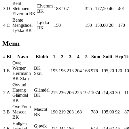
Berit
Elverum
3
D
Sletmoen
188
167
355
177,50
46
401
BK
Elverum BK
Bente
Løkka
4
C
Mengshoel
150
150
150,00
20
170
BK
Løkka BK
Menn
#
Kl
Navn
Klubb
1
2
3
4
5
Sum
Snitt
Hcp
To
Owe
Werner
BK
1
B
195
196
213
204
168
976
195,20
120
10
Herrmann
Skru
BK Skru
Øyvind
Harang
Glåmdal
2
A
215
236
206
225
192
1074
214,80
30
11
Glåmdal
BK
BK
Ove
Fonn
Mascot
3
B
Mascot
190
219
203
168
780
195,00
92
87
BK
BK
Hallgeir
Gjøvik
4
B
Lønstad
214
244
186
644
214,67
45
68