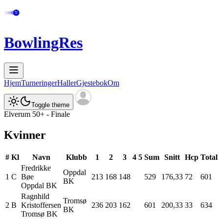
BowlingRes
Hjem
Turneringer
Haller
Gjestebok
Om
Toggle theme
Elverum 50+ - Finale
Kvinner
#
Kl
Navn
Klubb
1
2
3
4
5
Sum
Snitt
Hcp
Total
Fredrikke
Oppdal
1
C
Bøe
213
168
148
529
176,33
72
601
BK
Oppdal BK
Ragnhild
Tromsø
2
B
Kristoffersen
236
203
162
601
200,33
33
634
BK
Tromsø BK