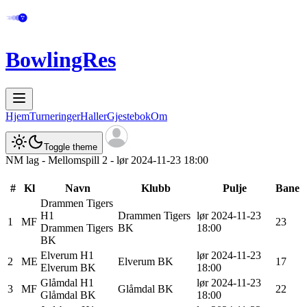
BowlingRes
Hjem
Turneringer
Haller
Gjestebok
Om
Toggle theme
NM lag - Mellomspill 2 - lør 2024-11-23 18:00
#
Kl
Navn
Klubb
Pulje
Bane
Drammen Tigers
H1
Drammen Tigers
lør 2024-11-23
1
MF
23
Drammen Tigers
BK
18:00
BK
Elverum
H1
lør 2024-11-23
2
ME
Elverum BK
17
Elverum BK
18:00
Glåmdal
H1
lør 2024-11-23
3
MF
Glåmdal BK
22
Glåmdal BK
18:00