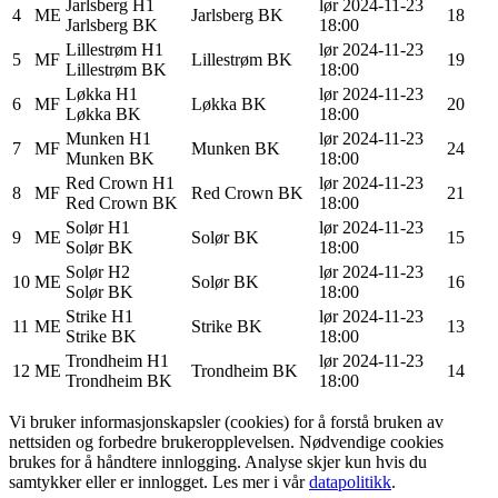
Jarlsberg
H1
lør 2024-11-23
4
ME
Jarlsberg BK
18
Jarlsberg BK
18:00
Lillestrøm
H1
lør 2024-11-23
5
MF
Lillestrøm BK
19
Lillestrøm BK
18:00
Løkka
H1
lør 2024-11-23
6
MF
Løkka BK
20
Løkka BK
18:00
Munken
H1
lør 2024-11-23
7
MF
Munken BK
24
Munken BK
18:00
Red Crown
H1
lør 2024-11-23
8
MF
Red Crown BK
21
Red Crown BK
18:00
Solør
H1
lør 2024-11-23
9
ME
Solør BK
15
Solør BK
18:00
Solør
H2
lør 2024-11-23
10
ME
Solør BK
16
Solør BK
18:00
Strike
H1
lør 2024-11-23
11
ME
Strike BK
13
Strike BK
18:00
Trondheim
H1
lør 2024-11-23
12
ME
Trondheim BK
14
Trondheim BK
18:00
Vi bruker informasjonskapsler (cookies) for å forstå bruken av
nettsiden og forbedre brukeropplevelsen. Nødvendige cookies
brukes for å håndtere innlogging. Analyse skjer kun hvis du
samtykker eller er innlogget. Les mer i vår
datapolitikk
.