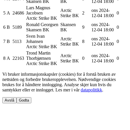
Skansen BK
BK
12-04 18:00
Lars Magnus
Arctic
ons 2024-
5
A
24686
Jacobsen
2
0
Strike BK
12-04 18:00
Arctic Strike BK
Ronald
Georgsen
Skansen
ons 2024-
6
B
5189
9
0
Skansen BK
BK
12-04 18:00
Sven Ivan
Arctic
ons 2024-
7
B
5113
Johansen
8
0
Strike BK
12-04 18:00
Arctic Strike BK
Trond Martin
Arctic
ons 2024-
8
A
22163
Thorbjørnsen
0
0
Strike BK
12-04 18:00
Arctic Strike BK
Vi bruker informasjonskapsler (cookies) for å forstå bruken av
nettsiden og forbedre brukeropplevelsen. Nødvendige cookies
brukes for å håndtere innlogging. Analyse skjer kun hvis du
samtykker eller er innlogget. Les mer i vår
datapolitikk
.
Avslå
Godta