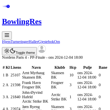
BowlingRes
Hjem
Turneringer
Haller
Gjestebok
Om
Toggle theme
Nordens Paris 4 - PP-Finale - ons 2024-12-04 18:00
#
Kl
Lisens
Navn
Klubb
Hcp
Pulje
Bane
Arnt
Myrhaug
Skansen
ons 2024-
1
B
25107
10
0
Skansen BK
BK
12-04 18:00
Frank
Havn
Frogner
ons 2024-
2
A
21598
3
0
Frogner BK
BK
12-04 18:00
John-Øyvind
Arctic
ons 2024-
3
A
21840
Hafeld
1
0
Strike BK
12-04 18:00
Arctic Strike BK
Jørn
Ryeng
Skansen
ons 2024-
4
A
22074
3
0