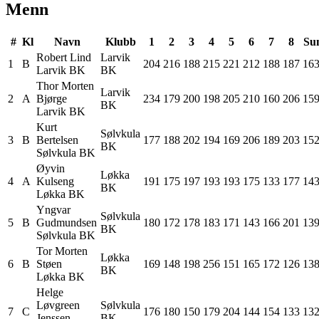
Menn
#
Kl
Navn
Klubb
1
2
3
4
5
6
7
8
Su
Robert
Lind
Larvik
1
B
204
216
188
215
221
212
188
187
16
Larvik BK
BK
Thor Morten
Larvik
2
A
Bjørge
234
179
200
198
205
210
160
206
15
BK
Larvik BK
Kurt
Sølvkula
3
B
Bertelsen
177
188
202
194
169
206
189
203
15
BK
Sølvkula BK
Øyvin
Løkka
4
A
Kulseng
191
175
197
193
193
175
133
177
14
BK
Løkka BK
Yngvar
Sølvkula
5
B
Gudmundsen
180
172
178
183
171
143
166
201
13
BK
Sølvkula BK
Tor Morten
Løkka
6
B
Støen
169
148
198
256
151
165
172
126
13
BK
Løkka BK
Helge
Løvgreen
Sølvkula
7
C
176
180
150
179
204
144
154
133
13
Jenssen
BK