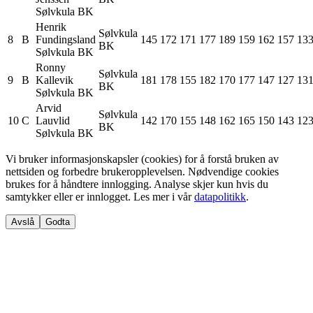
Sølvkula BK
Henrik
Sølvkula
8
B
Fundingsland
145
172
171
177
189
159
162
157
13
BK
Sølvkula BK
Ronny
Sølvkula
9
B
Kallevik
181
178
155
182
170
177
147
127
13
BK
Sølvkula BK
Arvid
Sølvkula
10
C
Lauvlid
142
170
155
148
162
165
150
143
12
BK
Sølvkula BK
Vi bruker informasjonskapsler (cookies) for å forstå bruken av
nettsiden og forbedre brukeropplevelsen. Nødvendige cookies
brukes for å håndtere innlogging. Analyse skjer kun hvis du
samtykker eller er innlogget. Les mer i vår
datapolitikk
.
Avslå
Godta