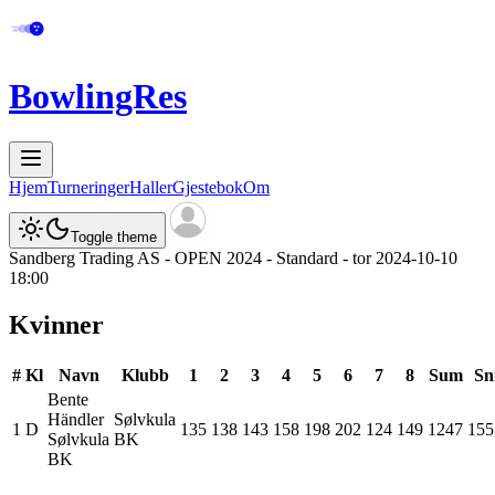
BowlingRes
Hjem
Turneringer
Haller
Gjestebok
Om
Toggle theme
Sandberg Trading AS - OPEN 2024 - Standard - tor 2024-10-10
18:00
Kvinner
#
Kl
Navn
Klubb
1
2
3
4
5
6
7
8
Sum
Sn
Bente
Händler
Sølvkula
1
D
135
138
143
158
198
202
124
149
1247
155
Sølvkula
BK
BK