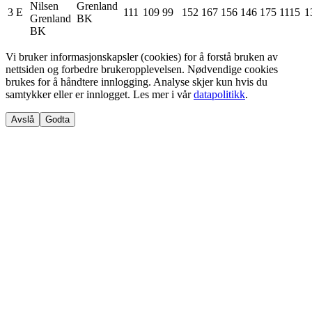
Nilsen
Grenland
3
E
111
109
99
152
167
156
146
175
1115
1
Grenland
BK
BK
Vi bruker informasjonskapsler (cookies) for å forstå bruken av
nettsiden og forbedre brukeropplevelsen. Nødvendige cookies
brukes for å håndtere innlogging. Analyse skjer kun hvis du
samtykker eller er innlogget. Les mer i vår
datapolitikk
.
Avslå
Godta