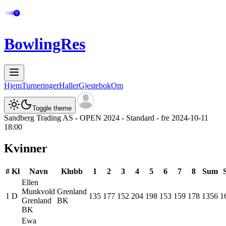
BowlingRes
Hjem
Turneringer
Haller
Gjestebok
Om
Toggle theme
Sandberg Trading AS - OPEN 2024 - Standard - fre 2024-10-11
18:00
Kvinner
#
Kl
Navn
Klubb
1
2
3
4
5
6
7
8
Sum
Ellen
Munkvold
Grenland
1
D
135
177
152
204
198
153
159
178
1356
1
Grenland
BK
BK
Ewa