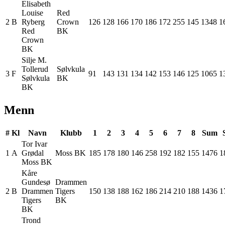
Elisabeth
Louise
Red
2
B
Ryberg
Crown
126
128
166
170
186
172
255
145
1348
1
Red
BK
Crown
BK
Silje M.
Tollerud
Sølvkula
3
F
91
143
131
134
142
153
146
125
1065
1
Sølvkula
BK
BK
Menn
#
Kl
Navn
Klubb
1
2
3
4
5
6
7
8
Sum
Tor Ivar
1
A
Grødal
Moss BK
185
178
180
146
258
192
182
155
1476
1
Moss BK
Kåre
Gundesø
Drammen
2
B
Drammen
Tigers
150
138
188
162
186
214
210
188
1436
1
Tigers
BK
BK
Trond