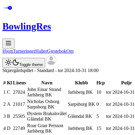
BowlingRes
Hjem
Turneringer
Haller
Gjestebok
Om
Toggle theme
Skjærgårdspillet - Standard - tor 2024-10-31 18:00
#
Kl
Lisens
Navn
Klubb
Hcp
Pulje
John Einar
Strand
1
C
27024
Jarlsberg BK
10
tor 2024-10-31
Jarlsberg BK
Nicholas
Osborg
2
A
21017
Sarpsborg BK
0
tor 2024-10-31
Sarpsborg BK
Øystein
Brakalsvålet
3
B
25505
Glåmdal BK
5
tor 2024-10-31
Glåmdal BK
Roar Gran
Persson
4
D
22749
Jarlsberg BK
15
tor 2024-10-31
Jarlsberg BK