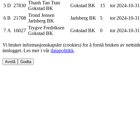
Thanh Tan
Tran
5
D
27830
Gokstad BK
15
tor 2024-10-31
Gokstad BK
Trond
Jensen
6
B
21708
Jarlsberg BK
5
tor 2024-10-31
Jarlsberg BK
Trygve
Fredriksen
7
A
16027
Gokstad BK
0
tor 2024-10-31
Gokstad BK
Vi bruker informasjonskapsler (cookies) for å forstå bruken av netts
innlogget. Les mer i vår
datapolitikk
.
Avslå
Godta