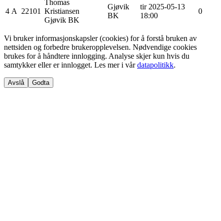
Thomas
Gjøvik
tir 2025-05-13
4
A
22101
Kristiansen
0
BK
18:00
Gjøvik BK
Vi bruker informasjonskapsler (cookies) for å forstå bruken av
nettsiden og forbedre brukeropplevelsen. Nødvendige cookies
brukes for å håndtere innlogging. Analyse skjer kun hvis du
samtykker eller er innlogget. Les mer i vår
datapolitikk
.
Avslå
Godta