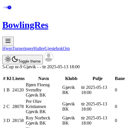
BowlingRes
Hjem
Turneringer
Haller
Gjestebok
Om
Toggle theme
5-Cup nr-9 Gjøvik - - tir 2025-05-13 18:00
#
Kl
Lisens
Navn
Klubb
Pulje
Bane
Bjørn Floeng
Gjøvik
tir 2025-05-13
1
B
24120
Svendby
0
BK
18:00
Gjøvik BK
Per Olav
Gjøvik
tir 2025-05-13
2
C
28078
Kristiansen
0
BK
18:00
Gjøvik BK
Roy
Norbeck
Gjøvik
tir 2025-05-13
3
D
28158
0
Gjøvik BK
BK
18:00