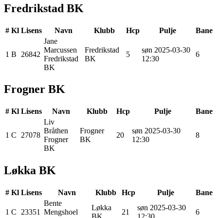
Fredrikstad BK
#
Kl
Lisens
Navn
Klubb
Hcp
Pulje
Bane
Jane
Marcussen
Fredrikstad
søn 2025-03-30
1
B
26842
5
6
Fredrikstad
BK
12:30
BK
Frogner BK
#
Kl
Lisens
Navn
Klubb
Hcp
Pulje
Bane
Liv
Bråthen
Frogner
søn 2025-03-30
1
C
27078
20
8
Frogner
BK
12:30
BK
Løkka BK
#
Kl
Lisens
Navn
Klubb
Hcp
Pulje
Bane
Bente
Løkka
søn 2025-03-30
1
C
23351
Mengshoel
21
6
BK
12:30