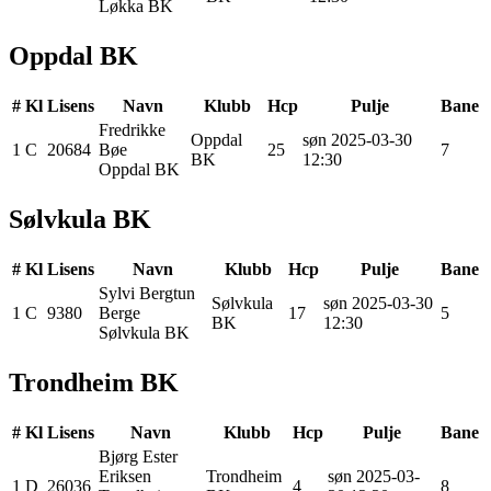
Løkka BK
Oppdal BK
#
Kl
Lisens
Navn
Klubb
Hcp
Pulje
Bane
Fredrikke
Oppdal
søn 2025-03-30
1
C
20684
Bøe
25
7
BK
12:30
Oppdal BK
Sølvkula BK
#
Kl
Lisens
Navn
Klubb
Hcp
Pulje
Bane
Sylvi Bergtun
Sølvkula
søn 2025-03-30
1
C
9380
Berge
17
5
BK
12:30
Sølvkula BK
Trondheim BK
#
Kl
Lisens
Navn
Klubb
Hcp
Pulje
Bane
Bjørg Ester
Eriksen
Trondheim
søn 2025-03-
1
D
26036
4
8