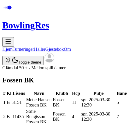
BowlingRes
Hjem
Turneringer
Haller
Gjestebok
Om
Toggle theme
Glåmdal 50 + - Mellomspill damer
Fossen BK
#
Kl
Lisens
Navn
Klubb
Hcp
Pulje
Bane
Mette
Hansen
Fossen
søn 2025-03-30
1
B
3151
11
5
Fossen BK
BK
12:30
Sofie
Fossen
søn 2025-03-30
2
B
11435
Bengtsson
4
7
BK
12:30
Fossen BK