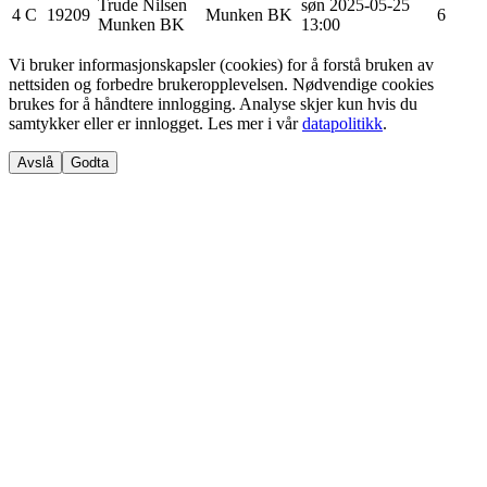
Trude
Nilsen
søn 2025-05-25
4
C
19209
Munken BK
6
Munken BK
13:00
Vi bruker informasjonskapsler (cookies) for å forstå bruken av
nettsiden og forbedre brukeropplevelsen. Nødvendige cookies
brukes for å håndtere innlogging. Analyse skjer kun hvis du
samtykker eller er innlogget. Les mer i vår
datapolitikk
.
Avslå
Godta