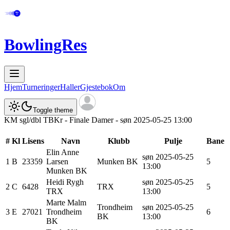
BowlingRes
Hjem
Turneringer
Haller
Gjestebok
Om
Toggle theme
KM sgl/dbl TBKr - Finale Damer - søn 2025-05-25 13:00
#
Kl
Lisens
Navn
Klubb
Pulje
Bane
Elin Anne
søn 2025-05-25
1
B
23359
Larsen
Munken BK
5
13:00
Munken BK
Heidi
Rygh
søn 2025-05-25
2
C
6428
TRX
5
TRX
13:00
Marte
Malm
Trondheim
søn 2025-05-25
3
E
27021
Trondheim
6
BK
13:00
BK