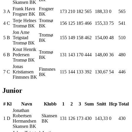
Skansen BK
Frank
Havn
Frogner
3
A
173
210
182
565
188,33
0
565
Frogner BK
BK
Terje
Helnes
Tromsø
4
C
156
125
185
466
155,33
75
541
Tromsø BK
BK
Jon Arne
Tromsø
5
B
Teigstad
155
149
158
462
154,00
48
510
BK
Tromsø BK
Knut Henrik
Tromsø
6
B
Pedersen
131
143
170
444
148,00
36
480
BK
Tromsø BK
Jonas
Finnsnes
7
C
Kristiansen
115
144
133
392
130,67
54
446
BK
Finnsnes BK
Junior
#
Kl
Navn
Klubb
1
2
3
Sum
Snitt
Hcp
Total
Jonathan
Robertsen
Skansen
1
D
131
126
173
430
143,33
0
430
Hermandsen
BK
Skansen BK