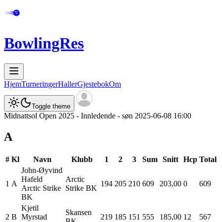
BowlingRes
Hjem
Turneringer
Haller
Gjestebok
Om
Toggle theme
Midnattsol Open 2025 - Innledende - søn 2025-06-08 16:00
A
#
Kl
Navn
Klubb
1
2
3
Sum
Snitt
Hcp
Total
John-Øyvind
Hafeld
Arctic
1
A
194
205
210
609
203,00
0
609
Arctic Strike
Strike BK
BK
Kjetil
Skansen
2
B
Myrstad
219
185
151
555
185,00
12
567
BK