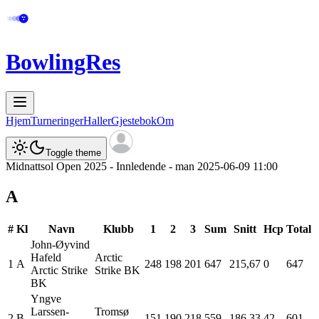
BowlingRes
Hjem
Turneringer
Haller
Gjestebok
Om
Toggle theme
Midnattsol Open 2025 - Innledende - man 2025-06-09 11:00
A
#
Kl
Navn
Klubb
1
2
3
Sum
Snitt
Hcp
Total
John-Øyvind
Hafeld
Arctic
1
A
248
198
201
647
215,67
0
647
Arctic Strike
Strike BK
BK
Yngve
Larssen-
Tromsø
2
B
151
190
218
559
186,33
42
601