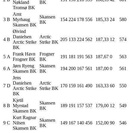
Nøkland
BK
Tromsø BK
Arnt
Skansen
3
B
Myrhaug
154
224
178
556
185,33
24
580
BK
Skansen BK
Øivind
Danielsen
Arctic
4
B
205
133
224
562
187,33
12
574
Arctic Strike
Strike BK
BK
Frank
Havn
Frogner
5
A
191
181
191
563
187,67
0
563
Frogner BK
BK
Jørn
Ryeng
Skansen
6
A
194
200
167
561
187,00
0
561
Skansen BK
BK
Jens
Danielsen
Arctic
7
D
170
159
161
490
163,33
60
550
Arctic Strike
Strike BK
BK
Kjetil
Skansen
8
B
Myrstad
189
191
157
537
179,00
12
549
BK
Skansen BK
Kurt Ragnar
Skansen
9
C
Nilsen
149
167
140
456
152,00
90
546
BK
Skansen BK