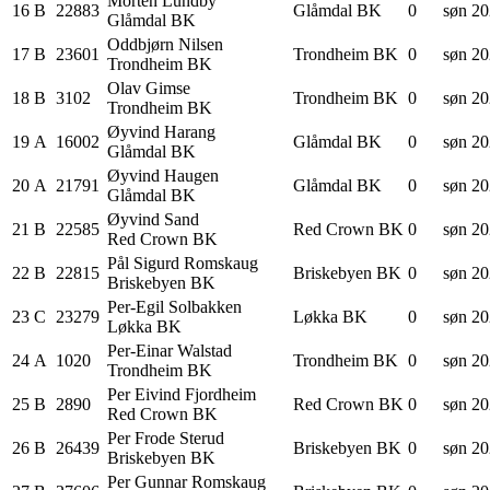
Morten
Lundby
16
B
22883
Glåmdal BK
0
søn 20
Glåmdal BK
Oddbjørn
Nilsen
17
B
23601
Trondheim BK
0
søn 20
Trondheim BK
Olav
Gimse
18
B
3102
Trondheim BK
0
søn 20
Trondheim BK
Øyvind
Harang
19
A
16002
Glåmdal BK
0
søn 20
Glåmdal BK
Øyvind
Haugen
20
A
21791
Glåmdal BK
0
søn 20
Glåmdal BK
Øyvind
Sand
21
B
22585
Red Crown BK
0
søn 20
Red Crown BK
Pål Sigurd
Romskaug
22
B
22815
Briskebyen BK
0
søn 20
Briskebyen BK
Per-Egil
Solbakken
23
C
23279
Løkka BK
0
søn 20
Løkka BK
Per-Einar
Walstad
24
A
1020
Trondheim BK
0
søn 20
Trondheim BK
Per Eivind
Fjordheim
25
B
2890
Red Crown BK
0
søn 20
Red Crown BK
Per Frode
Sterud
26
B
26439
Briskebyen BK
0
søn 20
Briskebyen BK
Per Gunnar
Romskaug