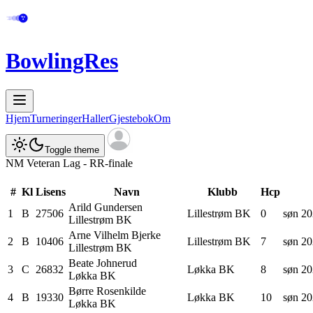
BowlingRes
Hjem
Turneringer
Haller
Gjestebok
Om
Toggle theme
NM Veteran Lag - RR-finale
#
Kl
Lisens
Navn
Klubb
Hcp
Arild
Gundersen
1
B
27506
Lillestrøm BK
0
søn 20
Lillestrøm BK
Arne Vilhelm
Bjerke
2
B
10406
Lillestrøm BK
7
søn 20
Lillestrøm BK
Beate
Johnerud
3
C
26832
Løkka BK
8
søn 20
Løkka BK
Børre
Rosenkilde
4
B
19330
Løkka BK
10
søn 20
Løkka BK