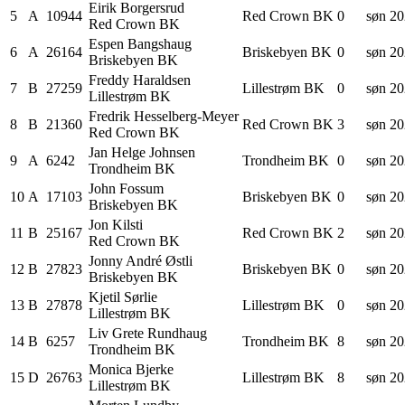
Eirik
Borgersrud
5
A
10944
Red Crown BK
0
søn 20
Red Crown BK
Espen
Bangshaug
6
A
26164
Briskebyen BK
0
søn 20
Briskebyen BK
Freddy
Haraldsen
7
B
27259
Lillestrøm BK
0
søn 20
Lillestrøm BK
Fredrik
Hesselberg-Meyer
8
B
21360
Red Crown BK
3
søn 20
Red Crown BK
Jan Helge
Johnsen
9
A
6242
Trondheim BK
0
søn 20
Trondheim BK
John
Fossum
10
A
17103
Briskebyen BK
0
søn 20
Briskebyen BK
Jon
Kilsti
11
B
25167
Red Crown BK
2
søn 20
Red Crown BK
Jonny André
Østli
12
B
27823
Briskebyen BK
0
søn 20
Briskebyen BK
Kjetil
Sørlie
13
B
27878
Lillestrøm BK
0
søn 20
Lillestrøm BK
Liv Grete
Rundhaug
14
B
6257
Trondheim BK
8
søn 20
Trondheim BK
Monica
Bjerke
15
D
26763
Lillestrøm BK
8
søn 20
Lillestrøm BK