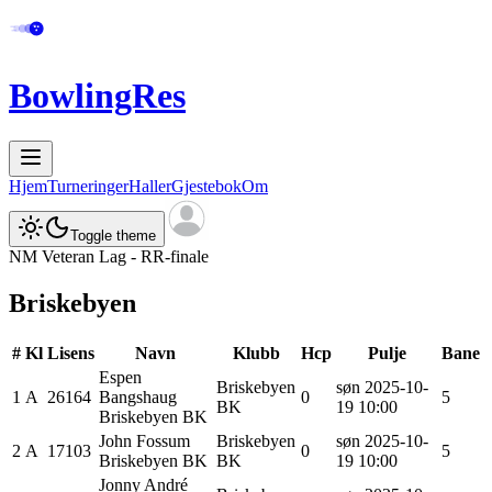
BowlingRes
Hjem
Turneringer
Haller
Gjestebok
Om
Toggle theme
NM Veteran Lag - RR-finale
Briskebyen
#
Kl
Lisens
Navn
Klubb
Hcp
Pulje
Bane
Espen
Briskebyen
søn 2025-10-
1
A
26164
Bangshaug
0
5
BK
19 10:00
Briskebyen BK
John
Fossum
Briskebyen
søn 2025-10-
2
A
17103
0
5
Briskebyen BK
BK
19 10:00
Jonny André