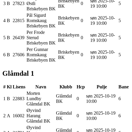
Briskebyen
søn 2025-10-
3
B
27823
Østli
0
5
BK
19 10:00
Briskebyen BK
Pål Sigurd
Briskebyen
søn 2025-10-
4
B
22815
Romskaug
0
5
BK
19 10:00
Briskebyen BK
Per Frode
Briskebyen
søn 2025-10-
5
B
26439
Sterud
0
5
BK
19 10:00
Briskebyen BK
Per Gunnar
Briskebyen
søn 2025-10-
6
B
27606
Romskaug
0
5
BK
19 10:00
Briskebyen BK
Glåmdal 1
#
Kl
Lisens
Navn
Klubb
Hcp
Pulje
Bane
Morten
Glåmdal
søn 2025-10-19
1
B
22883
Lundby
0
6
BK
10:00
Glåmdal BK
Øyvind
Glåmdal
søn 2025-10-19
2
A
16002
Harang
0
6
BK
10:00
Glåmdal BK
Øyvind
Glåmdal
søn 2025-10-19