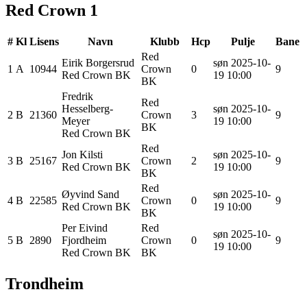
Red Crown 1
#
Kl
Lisens
Navn
Klubb
Hcp
Pulje
Bane
Red
Eirik
Borgersrud
søn 2025-10-
1
A
10944
Crown
0
9
Red Crown BK
19 10:00
BK
Fredrik
Red
Hesselberg-
søn 2025-10-
2
B
21360
Crown
3
9
Meyer
19 10:00
BK
Red Crown BK
Red
Jon
Kilsti
søn 2025-10-
3
B
25167
Crown
2
9
Red Crown BK
19 10:00
BK
Red
Øyvind
Sand
søn 2025-10-
4
B
22585
Crown
0
9
Red Crown BK
19 10:00
BK
Per Eivind
Red
søn 2025-10-
5
B
2890
Fjordheim
Crown
0
9
19 10:00
Red Crown BK
BK
Trondheim