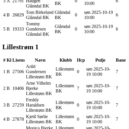
3
A
21791
Haugen
0
6
BK
10:00
Glåmdal BK
Tom
Birkelund
Glåmdal
søn 2025-10-19
4
B
26829
0
6
Glåmdal BK
BK
10:00
Tommy
Glåmdal
søn 2025-10-19
5
B
19333
Gundersen
0
6
BK
10:00
Glåmdal BK
Lillestrøm 1
#
Kl
Lisens
Navn
Klubb
Hcp
Pulje
Bane
Arild
Lillestrøm
søn 2025-10-
1
B
27506
Gundersen
0
7
BK
19 10:00
Lillestrøm BK
Arne Vilhelm
Lillestrøm
søn 2025-10-
2
B
10406
Bjerke
7
7
BK
19 10:00
Lillestrøm BK
Freddy
Lillestrøm
søn 2025-10-
3
B
27259
Haraldsen
0
7
BK
19 10:00
Lillestrøm BK
Kjetil
Sørlie
Lillestrøm
søn 2025-10-
4
B
27878
0
7
Lillestrøm BK
BK
19 10:00
Monica
Bjerke
Lillestrøm
søn 2025-10-