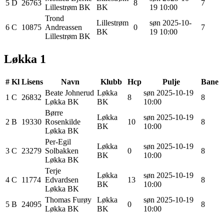
5
D
26763
8
7
Lillestrøm BK
BK
19 10:00
Trond
Lillestrøm
søn 2025-10-
6
C
10875
Andreassen
0
7
BK
19 10:00
Lillestrøm BK
Løkka 1
#
Kl
Lisens
Navn
Klubb
Hcp
Pulje
Bane
Beate
Johnerud
Løkka
søn 2025-10-19
1
C
26832
8
8
Løkka BK
BK
10:00
Børre
Løkka
søn 2025-10-19
2
B
19330
Rosenkilde
10
8
BK
10:00
Løkka BK
Per-Egil
Løkka
søn 2025-10-19
3
C
23279
Solbakken
0
8
BK
10:00
Løkka BK
Terje
Løkka
søn 2025-10-19
4
C
11774
Edvardsen
13
8
BK
10:00
Løkka BK
Thomas
Furøy
Løkka
søn 2025-10-19
5
B
24095
0
8
Løkka BK
BK
10:00