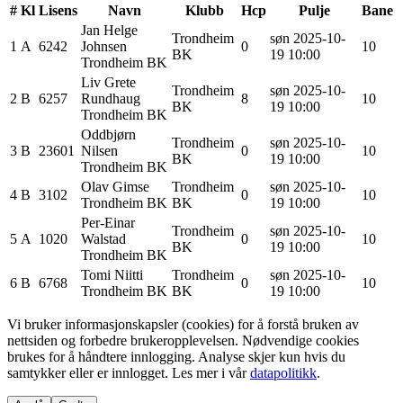
#
Kl
Lisens
Navn
Klubb
Hcp
Pulje
Bane
Jan Helge
Trondheim
søn 2025-10-
1
A
6242
Johnsen
0
10
BK
19 10:00
Trondheim BK
Liv Grete
Trondheim
søn 2025-10-
2
B
6257
Rundhaug
8
10
BK
19 10:00
Trondheim BK
Oddbjørn
Trondheim
søn 2025-10-
3
B
23601
Nilsen
0
10
BK
19 10:00
Trondheim BK
Olav
Gimse
Trondheim
søn 2025-10-
4
B
3102
0
10
Trondheim BK
BK
19 10:00
Per-Einar
Trondheim
søn 2025-10-
5
A
1020
Walstad
0
10
BK
19 10:00
Trondheim BK
Tomi
Niitti
Trondheim
søn 2025-10-
6
B
6768
0
10
Trondheim BK
BK
19 10:00
Vi bruker informasjonskapsler (cookies) for å forstå bruken av
nettsiden og forbedre brukeropplevelsen. Nødvendige cookies
brukes for å håndtere innlogging. Analyse skjer kun hvis du
samtykker eller er innlogget. Les mer i vår
datapolitikk
.