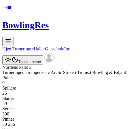
BowlingRes
Hjem
Turneringer
Haller
Gjestebok
Om
Toggle theme
Nordens Paris 3
Turneringen arrangeres av
Arctic Strike
i
Tromsø Bowling & Biljard
Puljer
9
Spillere
26
Starter
59
Serier
300
Pinner
50 236