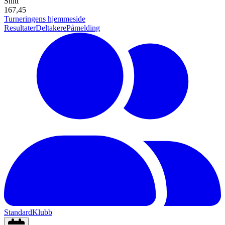
Snitt
167,45
Turneringens hjemmeside
Resultater
Deltakere
Påmelding
Standard
Klubb