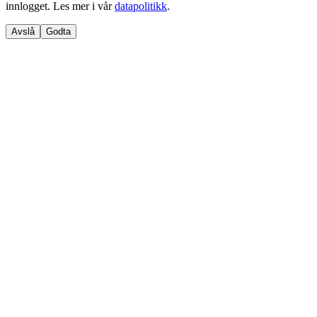
innlogget. Les mer i vår
datapolitikk
.
Avslå
Godta