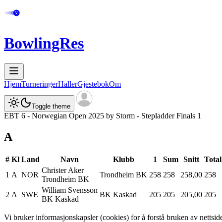
BowlingRes
Hjem
Turneringer
Haller
Gjestebok
Om
Toggle theme
EBT 6 - Norwegian Open 2025 by Storm - Stepladder Finals 1
A
#
Kl
Land
Navn
Klubb
1
Sum
Snitt
Total
Christer
Aker
1
A
NOR
Trondheim BK
258
258
258,00
258
Trondheim BK
William
Svensson
2
A
SWE
BK Kaskad
205
205
205,00
205
BK Kaskad
Vi bruker informasjonskapsler (cookies) for å forstå bruken av netts