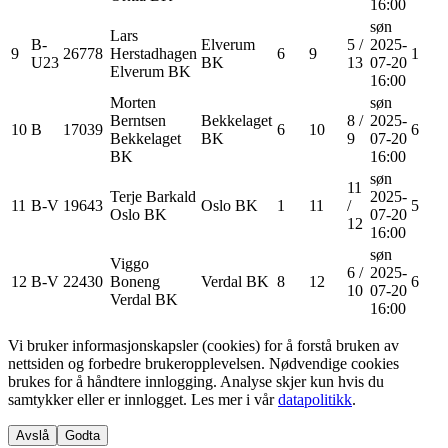
16:00
søn
Lars
B-
Elverum
5
/
2025-
9
26778
Herstadhagen
6
9
1
U23
BK
13
07-20
Elverum BK
16:00
Morten
søn
Berntsen
Bekkelaget
8
/
2025-
10
B
17039
6
10
6
Bekkelaget
BK
9
07-20
BK
16:00
søn
11
Terje
Barkald
2025-
11
B-V
19643
Oslo BK
1
11
/
5
Oslo BK
07-20
12
16:00
søn
Viggo
6
/
2025-
12
B-V
22430
Boneng
Verdal BK
8
12
6
10
07-20
Verdal BK
16:00
Vi bruker informasjonskapsler (cookies) for å forstå bruken av
nettsiden og forbedre brukeropplevelsen. Nødvendige cookies
brukes for å håndtere innlogging. Analyse skjer kun hvis du
samtykker eller er innlogget. Les mer i vår
datapolitikk
.
Avslå
Godta