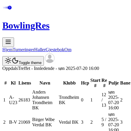
BowlingRes
Hjem
Turneringer
Haller
Gjestebok
Om
Toggle theme
OppdalsTreffet - Innledende - søn 2025-07-20 16:00
Start
Re
#
Kl
Lisens
Navn
Klubb
Hcp
Pulje
Bane
#
#
Anders
søn
12
A-
Johansen
Trondheim
2025-
1
26183
0
1
/
2
U23
Trondheim
BK
07-20
13
BK
16:00
søn
Birger
Wibe
5
/
2025-
2
B-V
21069
Verdal BK
3
2
3
Verdal BK
9
07-20
16:00