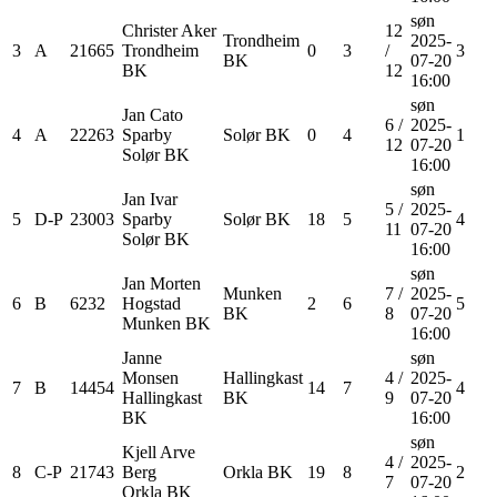
søn
Christer
Aker
12
Trondheim
2025-
3
A
21665
Trondheim
0
3
/
3
BK
07-20
BK
12
16:00
søn
Jan Cato
6
/
2025-
4
A
22263
Sparby
Solør BK
0
4
1
12
07-20
Solør BK
16:00
søn
Jan Ivar
5
/
2025-
5
D-P
23003
Sparby
Solør BK
18
5
4
11
07-20
Solør BK
16:00
søn
Jan Morten
Munken
7
/
2025-
6
B
6232
Hogstad
2
6
5
BK
8
07-20
Munken BK
16:00
Janne
søn
Monsen
Hallingkast
4
/
2025-
7
B
14454
14
7
4
Hallingkast
BK
9
07-20
BK
16:00
søn
Kjell Arve
4
/
2025-
8
C-P
21743
Berg
Orkla BK
19
8
2
7
07-20
Orkla BK