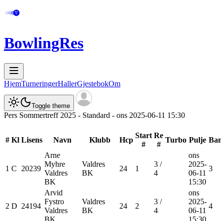
BowlingRes
Hjem
Turneringer
Haller
Gjestebok
Om
Toggle theme
Pers Sommertreff 2025 - Standard - ons 2025-06-11 15:30
Start
Re
#
Kl
Lisens
Navn
Klubb
Hcp
Turbo
Pulje
Ba
#
#
Arne
ons
Myhre
Valdres
3
/
2025-
1
C
20239
24
1
3
Valdres
BK
4
06-11
BK
15:30
Arvid
ons
Fystro
Valdres
3
/
2025-
2
D
24194
24
2
4
Valdres
BK
4
06-11
BK
15:30