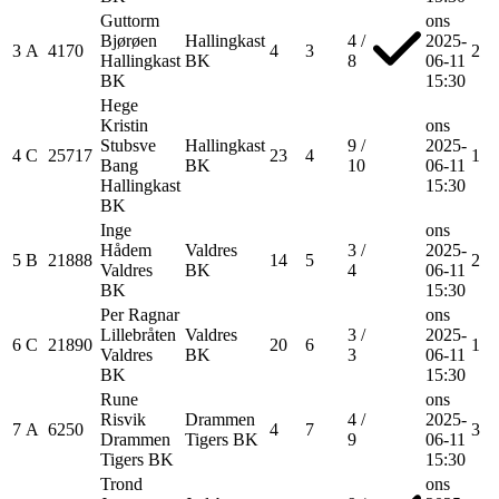
Guttorm
ons
Bjørøen
Hallingkast
4
/
2025-
3
A
4170
4
3
2
Hallingkast
BK
8
06-11
BK
15:30
Hege
Kristin
ons
Stubsve
Hallingkast
9
/
2025-
4
C
25717
23
4
1
Bang
BK
10
06-11
Hallingkast
15:30
BK
Inge
ons
Hådem
Valdres
3
/
2025-
5
B
21888
14
5
2
Valdres
BK
4
06-11
BK
15:30
Per Ragnar
ons
Lillebråten
Valdres
3
/
2025-
6
C
21890
20
6
1
Valdres
BK
3
06-11
BK
15:30
Rune
ons
Risvik
Drammen
4
/
2025-
7
A
6250
4
7
3
Drammen
Tigers BK
9
06-11
Tigers BK
15:30
Trond
ons