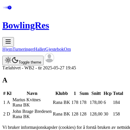
BowlingRes
Hjem
Turneringer
Haller
Gjestebok
Om
Toggle theme
Tælahivet - WB2 - tir 2025-05-27 19:45
A
#
Kl
Navn
Klubb
1
Sum
Snitt
Hcp
Total
Marius
Kvitnes
1
A
Rana BK
178
178
178,00
6
184
Rana BK
John Brage
Bredesen
2
D
Rana BK
128
128
128,00
30
158
Rana BK
Vi bruker informasjonskapsler (cookies) for å forstå bruken av netts