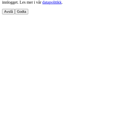
innlogget. Les mer i vår
datapolitikk
.
Avslå
Godta