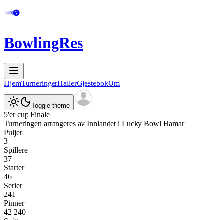
BowlingRes
Hjem
Turneringer
Haller
Gjestebok
Om
Toggle theme
5'er cup Finale
Turneringen arrangeres av
Innlandet
i
Lucky Bowl Hamar
Puljer
3
Spillere
37
Starter
46
Serier
241
Pinner
42 240