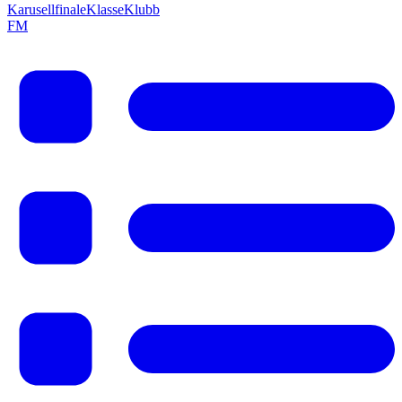
Karusellfinale
Klasse
Klubb
F
M