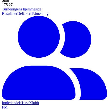
Snitt
175,27
Turneringens hjemmeside
Resultater
Deltakere
Påmelding
Innledende
Klasse
Klubb
F
M