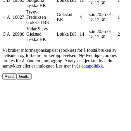
3
B
19585
Skoglund
Løkka BK
11
1
18 12:30
Løkka BK
Trygve
Gokstad
søn 2026-01-
4
A
16027
Fredriksen
4
1
BK
18 12:30
Gokstad BK
Vidar Stevy
søn 2026-01-
5
A
20986
Gjelstad
Løkka BK
14
2
18 12:30
Løkka BK
Vi bruker informasjonskapsler (cookies) for å forstå bruken av
nettsiden og forbedre brukeropplevelsen. Nødvendige cookies
brukes for å håndtere innlogging. Analyse skjer kun hvis du
samtykker eller er innlogget. Les mer i vår
datapolitikk
.
Avslå
Godta