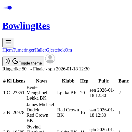
BowlingRes
Hjem
Turneringer
Haller
Gjestebok
Om
Toggle theme
Ringerike 50+ - Finale - søn 2026-01-18 12:30
#
Kl
Lisens
Navn
Klubb
Hcp
Pulje
Bane
Bente
søn 2026-01-
1
C
23351
Mengshoel
Løkka BK
29
2
18 12:30
Løkka BK
James Michael
Dudek
Red Crown
søn 2026-01-
2
B
26978
16
1
Red Crown
BK
18 12:30
BK
Øyvind
søn 2026-01-