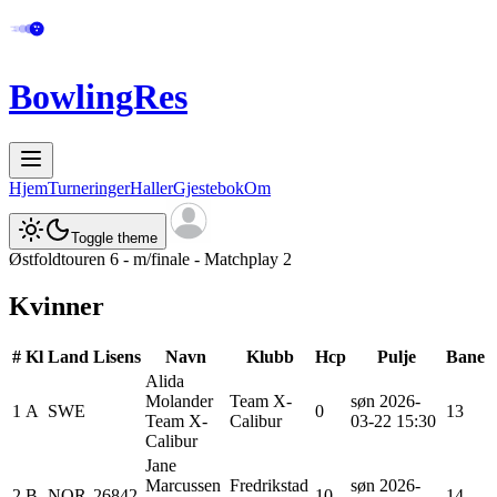
BowlingRes
Hjem
Turneringer
Haller
Gjestebok
Om
Toggle theme
Østfoldtouren 6 - m/finale - Matchplay 2
Kvinner
#
Kl
Land
Lisens
Navn
Klubb
Hcp
Pulje
Bane
Alida
Molander
Team X-
søn 2026-
1
A
SWE
0
13
Team X-
Calibur
03-22 15:30
Calibur
Jane
Marcussen
Fredrikstad
søn 2026-
2
B
NOR
26842
10
14