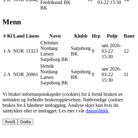
Fredrikstad
BK
03-22 15:30
BK
Menn
#
Kl
Land
Lisens
Navn
Klubb
Hcp
Pulje
Bane
Christian
søn 2026-
Nordang
Sarpsborg
1
A
NOR
11323
0
03-22
12
Larsen
BK
15:30
Sarpsborg BK
Henrik
søn 2026-
Nordang
Sarpsborg
2
A
NOR
26961
0
03-22
11
Larsen
BK
15:30
Sarpsborg BK
Vi bruker informasjonskapsler (cookies) for å forstå bruken av
nettsiden og forbedre brukeropplevelsen. Nødvendige cookies
brukes for å håndtere innlogging. Analyse skjer kun hvis du
samtykker eller er innlogget. Les mer i vår
datapolitikk
.
Avslå
Godta