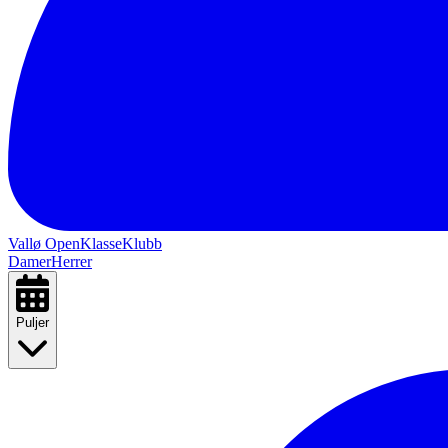
Vallø Open
Klasse
Klubb
Damer
Herrer
Puljer