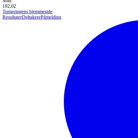
Snitt
192,02
Turneringens hjemmeside
Resultater
Deltakere
Påmelding