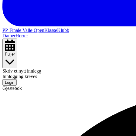
PP-Finale Vallø Open
Klasse
Klubb
Damer
Herrer
Puljer
Skriv et nytt innlegg
Innlogging kreves
Login
Gjestebok