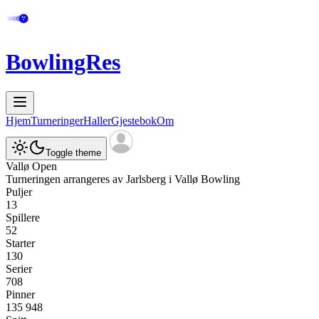
BowlingRes
Hjem
Turneringer
Haller
Gjestebok
Om
Toggle theme
Vallø Open
Turneringen arrangeres av
Jarlsberg
i
Vallø Bowling
Puljer
13
Spillere
52
Starter
130
Serier
708
Pinner
135 948