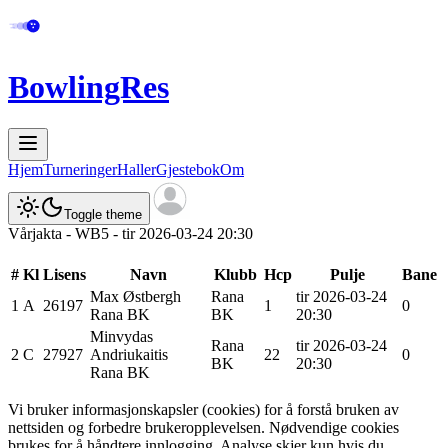
BowlingRes
Hjem
Turneringer
Haller
Gjestebok
Om
Toggle theme
Vårjakta - WB5 - tir 2026-03-24 20:30
#
Kl
Lisens
Navn
Klubb
Hcp
Pulje
Bane
Max
Østbergh
Rana
tir 2026-03-24
1
A
26197
1
0
Rana BK
BK
20:30
Minvydas
Rana
tir 2026-03-24
2
C
27927
Andriukaitis
22
0
BK
20:30
Rana BK
Vi bruker informasjonskapsler (cookies) for å forstå bruken av
nettsiden og forbedre brukeropplevelsen. Nødvendige cookies
brukes for å håndtere innlogging. Analyse skjer kun hvis du