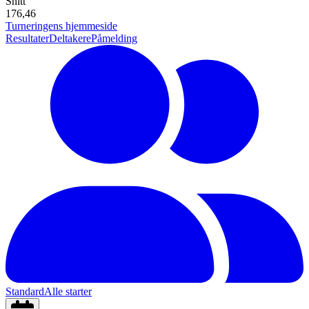
Snitt
176,46
Turneringens hjemmeside
Resultater
Deltakere
Påmelding
Standard
Alle starter