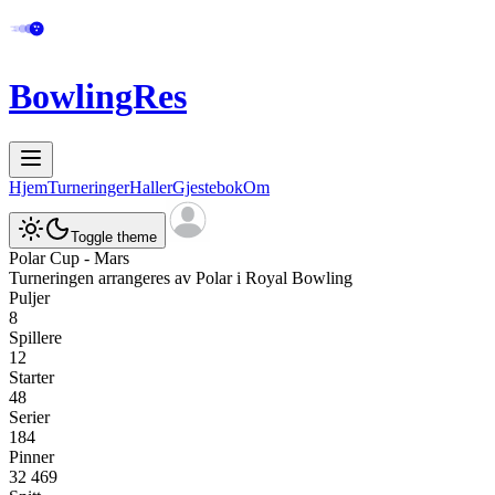
BowlingRes
Hjem
Turneringer
Haller
Gjestebok
Om
Toggle theme
Polar Cup - Mars
Turneringen arrangeres av
Polar
i
Royal Bowling
Puljer
8
Spillere
12
Starter
48
Serier
184
Pinner
32 469