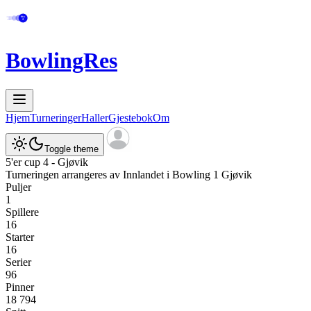
BowlingRes
Hjem
Turneringer
Haller
Gjestebok
Om
Toggle theme
5'er cup 4 - Gjøvik
Turneringen arrangeres av
Innlandet
i
Bowling 1 Gjøvik
Puljer
1
Spillere
16
Starter
16
Serier
96
Pinner
18 794