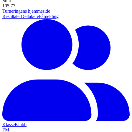
Snitt
195,77
Turneringens hjemmeside
Resultater
Deltakere
Påmelding
Klasse
Klubb
F
M