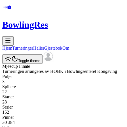
BowlingRes
Hjem
Turneringer
Haller
Gjestebok
Om
Toggle theme
Mjøscup Finale
Turneringen arrangeres av
HOBK
i
Bowlingsenteret Kongsving
Puljer
3
Spillere
22
Starter
28
Serier
152
Pinner
30 384