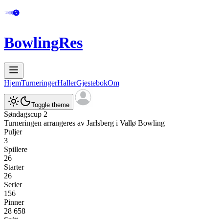
BowlingRes
Hjem
Turneringer
Haller
Gjestebok
Om
Toggle theme
Søndagscup 2
Turneringen arrangeres av
Jarlsberg
i
Vallø Bowling
Puljer
3
Spillere
26
Starter
26
Serier
156
Pinner
28 658