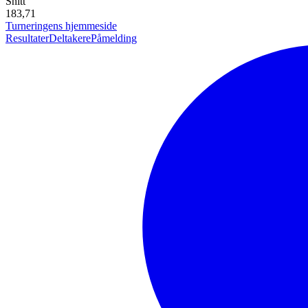
Snitt
183,71
Turneringens hjemmeside
Resultater
Deltakere
Påmelding