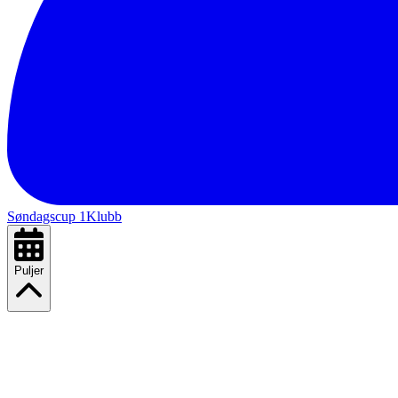
Søndagscup 1
Klubb
Puljer