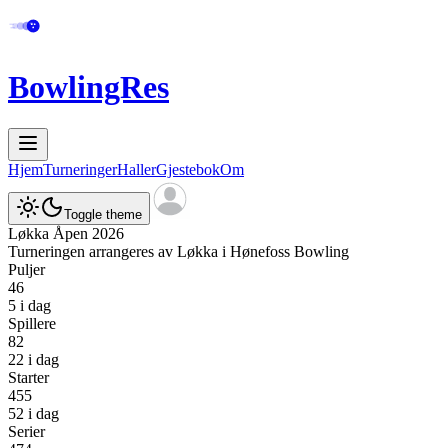
BowlingRes
Hjem
Turneringer
Haller
Gjestebok
Om
Toggle theme
Løkka Åpen 2026
Turneringen arrangeres av
Løkka
i
Hønefoss Bowling
Puljer
46
5 i dag
Spillere
82
22 i dag
Starter
455
52 i dag
Serier