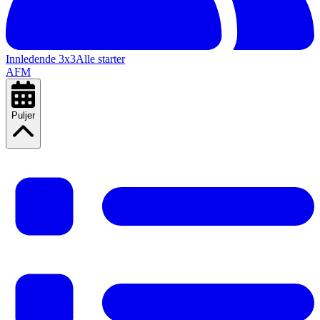
Innledende 3x3
Alle starter
A
F
M
Puljer