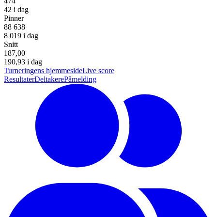
474
42 i dag
Pinner
88 638
8 019 i dag
Snitt
187,00
190,93 i dag
Turneringens hjemmeside
Live score
Resultater
Deltakere
Påmelding