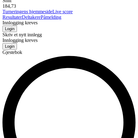
Snitt
184,73
Turneringens hjemmeside
Live score
Resultater
Deltakere
Påmelding
Innlogging kreves
Login
Skriv et nytt innlegg
Innlogging kreves
Login
Gjestebok