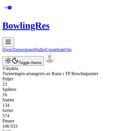
BowlingRes
Hjem
Turneringer
Haller
Gjestebok
Om
Toggle theme
Vårjakta
Turneringen arrangeres av
Rana
i
TP Bowlingsenter
Puljer
23
Spillere
16
Starter
134
Serier
574
Pinner
106 033