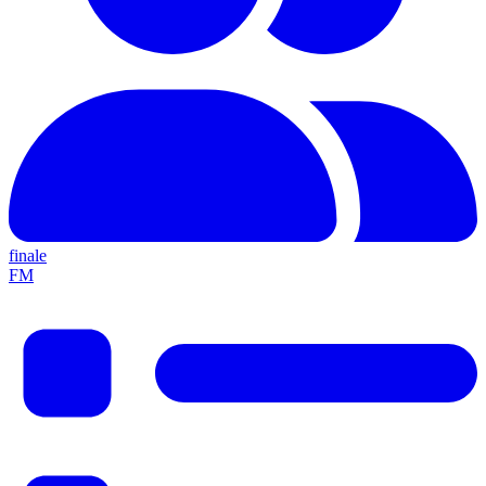
finale
F
M