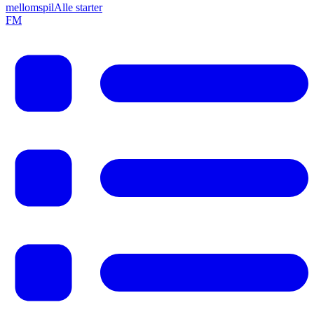
mellomspil
Alle starter
F
M