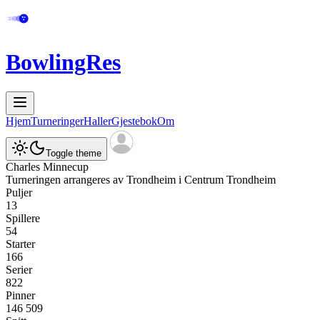
BowlingRes
Hjem
Turneringer
Haller
Gjestebok
Om
Toggle theme
Charles Minnecup
Turneringen arrangeres av
Trondheim
i
Centrum Trondheim
Puljer
13
Spillere
54
Starter
166
Serier
822
Pinner
146 509