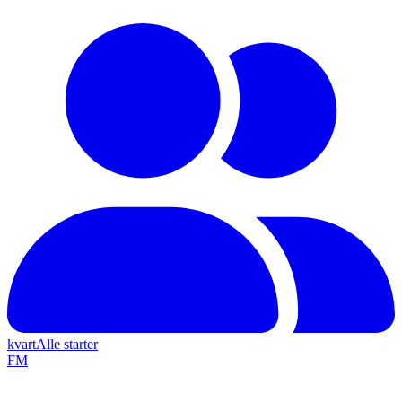
kvart
Alle starter
F
M