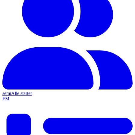
semi
Alle starter
F
M