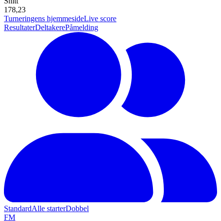
Snitt
178,23
Turneringens hjemmeside
Live score
Resultater
Deltakere
Påmelding
Standard
Alle starter
Dobbel
F
M