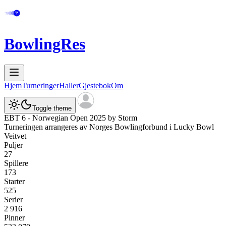
BowlingRes
Hjem
Turneringer
Haller
Gjestebok
Om
Toggle theme
EBT 6 - Norwegian Open 2025 by Storm
Turneringen arrangeres av
Norges Bowlingforbund
i
Lucky Bowl
Veitvet
Puljer
27
Spillere
173
Starter
525
Serier
2 916
Pinner