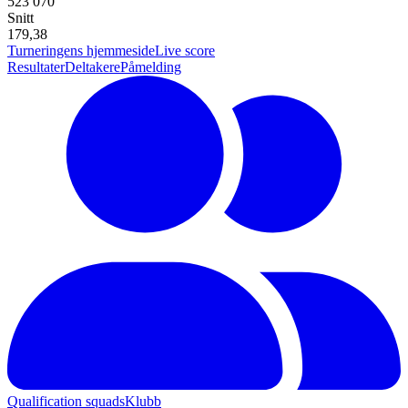
523 070
Snitt
179,38
Turneringens hjemmeside
Live score
Resultater
Deltakere
Påmelding
Qualification squads
Klubb